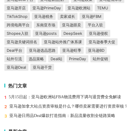
亚马逊开店
亚马逊PrimeDay
亚马逊欧洲站
TEMU
TikTokShop
亚马逊税务
卖家成长
亚马逊FBM
跨境电商平台
东南亚市场
亚马逊跟卖
平台入驻
Shopee入驻
亚马逊posts
DeepSeek
亚马逊侵权
亚马逊关键词排名
亚马逊站外推广体系课
亚马逊春季大促
Deal平台
亚马逊选品思路
亚马逊旺季
亚马逊BD
站外引流
选品策略
Deal站
PrimeDay
站外促销
亚马逊Deal
亚马逊干货
热门文章
1
5月15日起：亚马逊欧洲站FBA物流费用下调与退货费全免解读
2
亚马逊加拿大站点资质审核是什么？哪些卖家需要进行资质审核？
3
亚马逊日用品Deal爆款打造指南：新品流量收割全链路策略