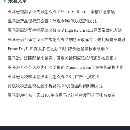
最新文章
·
亚马逊视频认证失败怎么办？Video Verification审核注意事项
·
亚马逊产品侵权怎么查？外观专利和版权查询方法
·
亚马逊高退货率提示怎么解决？High Return Rate原因及优化方法
·
亚马逊后台库存页面异常怎么办？别急着改库存，先判断是不是系统
·
Prime Day后库存太多怎么办？8月降价还是等秋季旺季？
·
亚马逊广泛匹配越来越宽，否定关键词应该按词还是按意图？
·
亚马逊万圣节选品为什么要提前？Summerween正在拉长销售周期
·
亚马逊返校季库存没卖完怎么办？8月广告止损方法
·
跨境秋季选品现在还来得及吗？8月选品时间判断方法
·
亚马逊冲排名一天出100单有用吗？订单密度不等于排名稳定