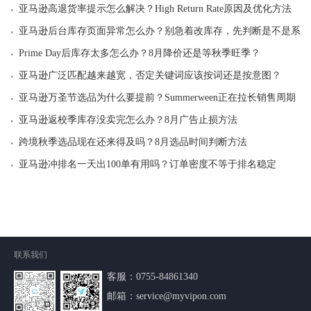
·
亚马逊高退货率提示怎么解决？High Return Rate原因及优化方法
·
亚马逊后台库存页面异常怎么办？别急着改库存，先判断是不是系统
·
Prime Day后库存太多怎么办？8月降价还是等秋季旺季？
·
亚马逊广泛匹配越来越宽，否定关键词应该按词还是按意图？
·
亚马逊万圣节选品为什么要提前？Summerween正在拉长销售周期
·
亚马逊返校季库存没卖完怎么办？8月广告止损方法
·
跨境秋季选品现在还来得及吗？8月选品时间判断方法
·
亚马逊冲排名一天出100单有用吗？订单密度不等于排名稳定
联系我们
客服：
0755-84861340
邮箱：service@myvipon.com