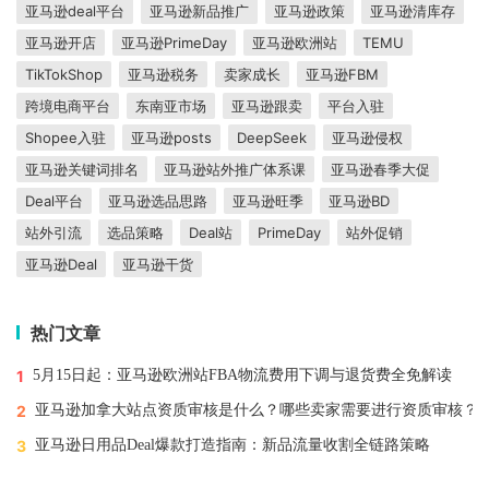
亚马逊deal平台
亚马逊新品推广
亚马逊政策
亚马逊清库存
亚马逊开店
亚马逊PrimeDay
亚马逊欧洲站
TEMU
TikTokShop
亚马逊税务
卖家成长
亚马逊FBM
跨境电商平台
东南亚市场
亚马逊跟卖
平台入驻
Shopee入驻
亚马逊posts
DeepSeek
亚马逊侵权
亚马逊关键词排名
亚马逊站外推广体系课
亚马逊春季大促
Deal平台
亚马逊选品思路
亚马逊旺季
亚马逊BD
站外引流
选品策略
Deal站
PrimeDay
站外促销
亚马逊Deal
亚马逊干货
热门文章
1
5月15日起：亚马逊欧洲站FBA物流费用下调与退货费全免解读
2
亚马逊加拿大站点资质审核是什么？哪些卖家需要进行资质审核？
3
亚马逊日用品Deal爆款打造指南：新品流量收割全链路策略