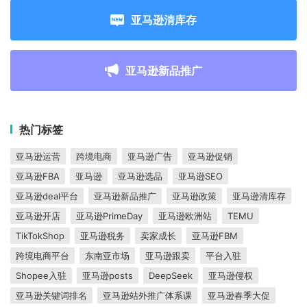
亚马逊清库存
亚马逊新品推广
热门标签
亚马逊运营
跨境电商
亚马逊广告
亚马逊促销
亚马逊FBA
亚马逊
亚马逊选品
亚马逊SEO
亚马逊deal平台
亚马逊新品推广
亚马逊政策
亚马逊清库存
亚马逊开店
亚马逊PrimeDay
亚马逊欧洲站
TEMU
TikTokShop
亚马逊税务
卖家成长
亚马逊FBM
跨境电商平台
东南亚市场
亚马逊跟卖
平台入驻
Shopee入驻
亚马逊posts
DeepSeek
亚马逊侵权
亚马逊关键词排名
亚马逊站外推广体系课
亚马逊春季大促