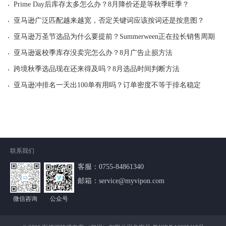
·
Prime Day后库存太多怎么办？8月降价还是等秋季旺季？
·
亚马逊广泛匹配越来越宽，否定关键词应该按词还是按意图？
·
亚马逊万圣节选品为什么要提前？Summerween正在拉长销售周期
·
亚马逊返校季库存没卖完怎么办？8月广告止损方法
·
跨境秋季选品现在还来得及吗？8月选品时间判断方法
·
亚马逊冲排名一天出100单有用吗？订单密度不等于排名稳定
联系我们
客服：
0755-84861340
邮箱：service@myvipon.com
微信咨询
公众号