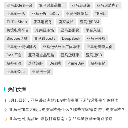
亚马逊deal平台
亚马逊新品推广
亚马逊政策
亚马逊清库存
亚马逊开店
亚马逊PrimeDay
亚马逊欧洲站
TEMU
TikTokShop
亚马逊税务
卖家成长
亚马逊FBM
跨境电商平台
东南亚市场
亚马逊跟卖
平台入驻
Shopee入驻
亚马逊posts
DeepSeek
亚马逊侵权
亚马逊关键词排名
亚马逊站外推广体系课
亚马逊春季大促
Deal平台
亚马逊选品思路
亚马逊旺季
亚马逊BD
站外引流
选品策略
Deal站
PrimeDay
站外促销
亚马逊Deal
亚马逊干货
热门文章
1
5月15日起：亚马逊欧洲站FBA物流费用下调与退货费全免解读
2
亚马逊加拿大站点资质审核是什么？哪些卖家需要进行资质审核？
3
亚马逊日用品Deal爆款打造指南：新品流量收割全链路策略