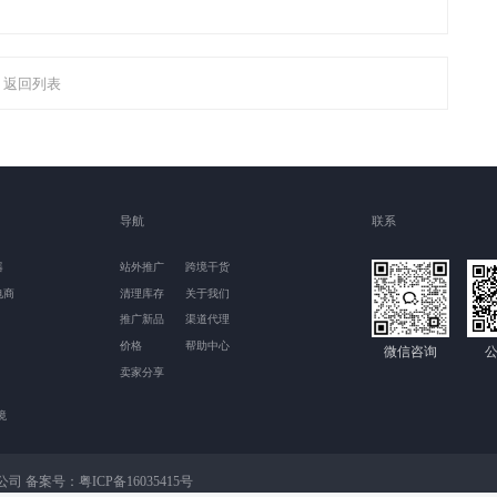
返回列表
导航
联系
器
站外推广
跨境干货
电商
清理库存
关于我们
推广新品
渠道代理
价格
帮助中心
微信咨询
卖家分享
境
限公司 备案号：
粤ICP备16035415号