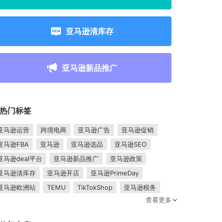
亚马逊清库存
亚马逊新品推广
热门标签
亚马逊运营
跨境电商
亚马逊广告
亚马逊促销
亚马逊FBA
亚马逊
亚马逊选品
亚马逊SEO
亚马逊deal平台
亚马逊新品推广
亚马逊政策
亚马逊清库存
亚马逊开店
亚马逊PrimeDay
亚马逊欧洲站
TEMU
TikTokShop
亚马逊税务
查看更多
卖家成长
亚马逊FBM
跨境电商平台
东南亚市场
亚马逊跟卖
平台入驻
Shopee入驻
亚马逊posts