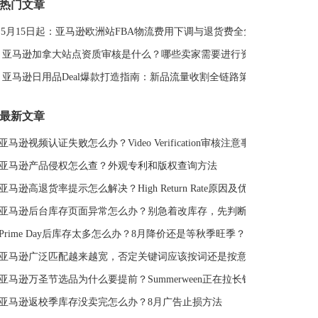
热门文章
DeepSeek
亚马逊侵权
亚马逊关键词排名
5月15日起：亚马逊欧洲站FBA物流费用下调与退货费全免解读
亚马逊站外推广体系课
亚马逊春季大促
Deal平台
亚马逊选品思路
亚马逊旺季
亚马逊BD
站外引流
亚马逊加拿大站点资质审核是什么？哪些卖家需要进行资质审核？
选品策略
Deal站
PrimeDay
站外促销
亚马逊日用品Deal爆款打造指南：新品流量收割全链路策略
亚马逊Deal
亚马逊干货
最新文章
亚马逊视频认证失败怎么办？Video Verification审核注意事项
亚马逊产品侵权怎么查？外观专利和版权查询方法
亚马逊高退货率提示怎么解决？High Return Rate原因及优化方法
亚马逊后台库存页面异常怎么办？别急着改库存，先判断是不是系统故障
Prime Day后库存太多怎么办？8月降价还是等秋季旺季？
亚马逊广泛匹配越来越宽，否定关键词应该按词还是按意图？
亚马逊万圣节选品为什么要提前？Summerween正在拉长销售周期
亚马逊返校季库存没卖完怎么办？8月广告止损方法