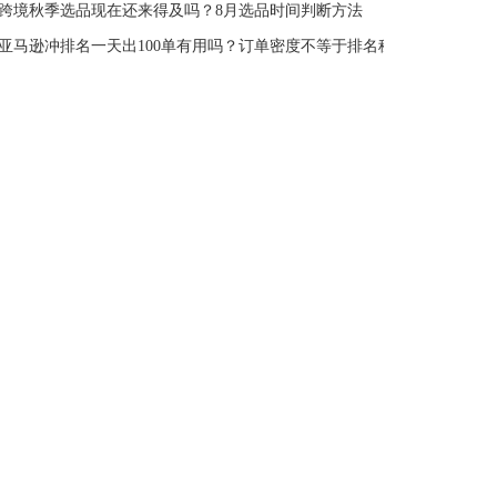
跨境秋季选品现在还来得及吗？8月选品时间判断方法
亚马逊冲排名一天出100单有用吗？订单密度不等于排名稳定