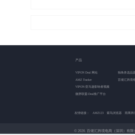
产品
VIPON Deal 网站
独角兽选品
AMZ Tracker
百佬汇跨境
VIPON-亚马逊影响者视频
微胖联盟-Deal推广平台
友情链接：
AMZ123
紫鸟浏览器
雨果跨
© 2026. 百佬汇跨境电商（深圳）有