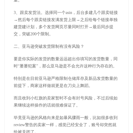
重。
3、跟卖发货法。选择同一个asin，后台多建几个跟卖链接
→然后每个跟卖链接发满发货上限→之后给每个链接单独
建货建计划，多个发货网页尽量同时打开→最后同步提
交，突破200个限制。
二、亚马逊突破发货限制有没有风险？
要是你实际的发货的数量远远超出你填写的发货数量，同
时“屡屡犯案”，那么亚马逊是不会允许这种行为存在的。
特别是在目前亚马逊严格限制仓储库存及新品发货数量的
前提下，商家这样做就更是在刀尖上舞蹈。
而且收到小红旗的卖家暂时不会有封号风险，不过后续如
果继续这样操作的话就很难保证了。
毕竟亚马逊的风格向来是如暴风骤雨一般，比如很多收到
review警告的卖家一样，感觉已经安全了，账号却突然就
给被关闭了。