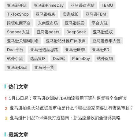
亚马逊开店
亚马逊PrimeDay
亚马逊欧洲站
TEMU
TikTokShop
亚马逊税务
卖家成长
亚马逊FBM
跨境电商平台
东南亚市场
亚马逊跟卖
平台入驻
Shopee入驻
亚马逊posts
DeepSeek
亚马逊侵权
亚马逊关键词排名
亚马逊站外推广体系课
亚马逊春季大促
Deal平台
亚马逊选品思路
亚马逊旺季
亚马逊BD
站外引流
选品策略
Deal站
PrimeDay
站外促销
亚马逊Deal
亚马逊干货
热门文章
1
5月15日起：亚马逊欧洲站FBA物流费用下调与退货费全免解读
2
亚马逊加拿大站点资质审核是什么？哪些卖家需要进行资质审核？
3
亚马逊日用品Deal爆款打造指南：新品流量收割全链路策略
最新文章