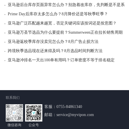
·
亚马逊后台库存页面异常怎么办？别急着改库存，先判断是不是系统
·
Prime Day后库存太多怎么办？8月降价还是等秋季旺季？
·
亚马逊广泛匹配越来越宽，否定关键词应该按词还是按意图？
·
亚马逊万圣节选品为什么要提前？Summerween正在拉长销售周期
·
亚马逊返校季库存没卖完怎么办？8月广告止损方法
·
跨境秋季选品现在还来得及吗？8月选品时间判断方法
·
亚马逊冲排名一天出100单有用吗？订单密度不等于排名稳定
联系我们
客服：
0755-84861340
邮箱：service@myvipon.com
微信咨询
公众号