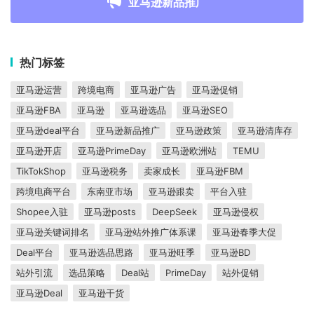
亚马逊新品推广
热门标签
亚马逊运营
跨境电商
亚马逊广告
亚马逊促销
亚马逊FBA
亚马逊
亚马逊选品
亚马逊SEO
亚马逊deal平台
亚马逊新品推广
亚马逊政策
亚马逊清库存
亚马逊开店
亚马逊PrimeDay
亚马逊欧洲站
TEMU
TikTokShop
亚马逊税务
卖家成长
亚马逊FBM
跨境电商平台
东南亚市场
亚马逊跟卖
平台入驻
Shopee入驻
亚马逊posts
DeepSeek
亚马逊侵权
亚马逊关键词排名
亚马逊站外推广体系课
亚马逊春季大促
Deal平台
亚马逊选品思路
亚马逊旺季
亚马逊BD
站外引流
选品策略
Deal站
PrimeDay
站外促销
亚马逊Deal
亚马逊干货