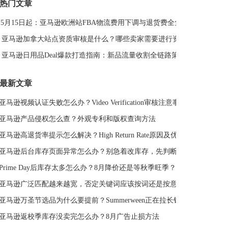
热门文章
DeepSeek
亚马逊侵权
亚马逊关键词排名
5月15日起：亚马逊欧洲站FBA物流费用下调与退货费全免解读
亚马逊站外推广体系课
亚马逊春季大促
Deal平台
亚马逊选品思路
亚马逊旺季
亚马逊BD
站外引流
亚马逊加拿大站点资质审核是什么？哪些卖家需要进行资质审核？
选品策略
Deal站
PrimeDay
站外促销
亚马逊日用品Deal爆款打造指南：新品流量收割全链路策略
亚马逊Deal
亚马逊干货
最新文章
亚马逊视频认证失败怎么办？Video Verification审核注意事项
亚马逊产品侵权怎么查？外观专利和版权查询方法
亚马逊高退货率提示怎么解决？High Return Rate原因及优化方法
亚马逊后台库存页面异常怎么办？别急着改库存，先判断是不是系统故障
Prime Day后库存太多怎么办？8月降价还是等秋季旺季？
亚马逊广泛匹配越来越宽，否定关键词应该按词还是按意图？
亚马逊万圣节选品为什么要提前？Summerween正在拉长销售周期
亚马逊返校季库存没卖完怎么办？8月广告止损方法