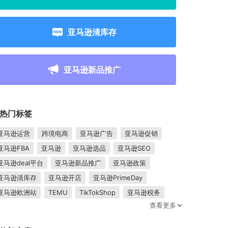
亚马逊清库存
亚马逊新品推广
热门标签
亚马逊运营
跨境电商
亚马逊广告
亚马逊促销
亚马逊FBA
亚马逊
亚马逊选品
亚马逊SEO
亚马逊deal平台
亚马逊新品推广
亚马逊政策
亚马逊清库存
亚马逊开店
亚马逊PrimeDay
亚马逊欧洲站
TEMU
TikTokShop
亚马逊税务
查看更多
卖家成长
亚马逊FBM
跨境电商平台
东南亚市场
亚马逊跟卖
平台入驻
Shopee入驻
亚马逊posts