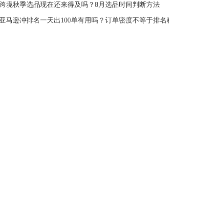
跨境秋季选品现在还来得及吗？8月选品时间判断方法
亚马逊冲排名一天出100单有用吗？订单密度不等于排名稳定