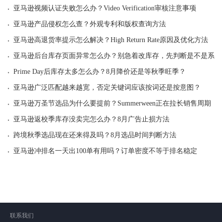
·
亚马逊视频认证失败怎么办？Video Verification审核注意事项
·
亚马逊产品侵权怎么查？外观专利和版权查询方法
·
亚马逊高退货率提示怎么解决？High Return Rate原因及优化方法
·
亚马逊后台库存页面异常怎么办？别急着改库存，先判断是不是系统
·
Prime Day后库存太多怎么办？8月降价还是等秋季旺季？
·
亚马逊广泛匹配越来越宽，否定关键词应该按词还是按意图？
·
亚马逊万圣节选品为什么要提前？Summerween正在拉长销售周期
·
亚马逊返校季库存没卖完怎么办？8月广告止损方法
·
跨境秋季选品现在还来得及吗？8月选品时间判断方法
·
亚马逊冲排名一天出100单有用吗？订单密度不等于排名稳定
联系我们