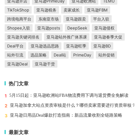
亚马逊开店
亚马逊PrimeDay
亚马逊欧洲站
TEMU
TikTokShop
亚马逊税务
卖家成长
亚马逊FBM
跨境电商平台
东南亚市场
亚马逊跟卖
平台入驻
Shopee入驻
亚马逊posts
DeepSeek
亚马逊侵权
亚马逊关键词排名
亚马逊站外推广体系课
亚马逊春季大促
Deal平台
亚马逊选品思路
亚马逊旺季
亚马逊BD
站外引流
选品策略
Deal站
PrimeDay
站外促销
亚马逊Deal
亚马逊干货
热门文章
1
5月15日起：亚马逊欧洲站FBA物流费用下调与退货费全免解读
2
亚马逊加拿大站点资质审核是什么？哪些卖家需要进行资质审核？
3
亚马逊日用品Deal爆款打造指南：新品流量收割全链路策略
最新文章