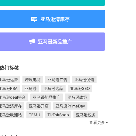
亚马逊清库存
亚马逊新品推广
热门标签
亚马逊运营
跨境电商
亚马逊广告
亚马逊促销
亚马逊FBA
亚马逊
亚马逊选品
亚马逊SEO
亚马逊deal平台
亚马逊新品推广
亚马逊政策
亚马逊清库存
亚马逊开店
亚马逊PrimeDay
亚马逊欧洲站
TEMU
TikTokShop
亚马逊税务
查看更多
卖家成长
亚马逊FBM
跨境电商平台
东南亚市场
亚马逊跟卖
平台入驻
Shopee入驻
亚马逊posts