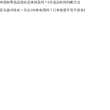
跨境秋季选品现在还来得及吗？8月选品时间判断方法
亚马逊冲排名一天出100单有用吗？订单密度不等于排名稳定