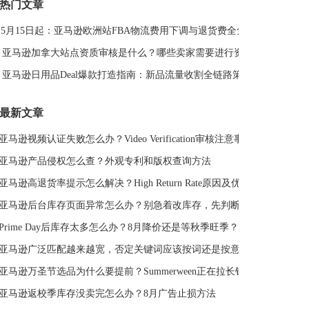
热门文章
DeepSeek
亚马逊侵权
亚马逊关键词排名
5月15日起：亚马逊欧洲站FBA物流费用下调与退货费全免解读
亚马逊站外推广体系课
亚马逊春季大促
Deal平台
亚马逊选品思路
亚马逊旺季
亚马逊BD
站外引流
亚马逊加拿大站点资质审核是什么？哪些卖家需要进行资质审核？
选品策略
Deal站
PrimeDay
站外促销
亚马逊日用品Deal爆款打造指南：新品流量收割全链路策略
亚马逊Deal
亚马逊干货
最新文章
亚马逊视频认证失败怎么办？Video Verification审核注意事项
亚马逊产品侵权怎么查？外观专利和版权查询方法
亚马逊高退货率提示怎么解决？High Return Rate原因及优化方法
亚马逊后台库存页面异常怎么办？别急着改库存，先判断是不是系统故障
Prime Day后库存太多怎么办？8月降价还是等秋季旺季？
亚马逊广泛匹配越来越宽，否定关键词应该按词还是按意图？
亚马逊万圣节选品为什么要提前？Summerween正在拉长销售周期
亚马逊返校季库存没卖完怎么办？8月广告止损方法