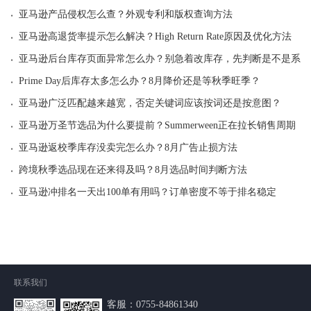
·
亚马逊产品侵权怎么查？外观专利和版权查询方法
·
亚马逊高退货率提示怎么解决？High Return Rate原因及优化方法
·
亚马逊后台库存页面异常怎么办？别急着改库存，先判断是不是系统
·
Prime Day后库存太多怎么办？8月降价还是等秋季旺季？
·
亚马逊广泛匹配越来越宽，否定关键词应该按词还是按意图？
·
亚马逊万圣节选品为什么要提前？Summerween正在拉长销售周期
·
亚马逊返校季库存没卖完怎么办？8月广告止损方法
·
跨境秋季选品现在还来得及吗？8月选品时间判断方法
·
亚马逊冲排名一天出100单有用吗？订单密度不等于排名稳定
联系我们
客服：
0755-84861340