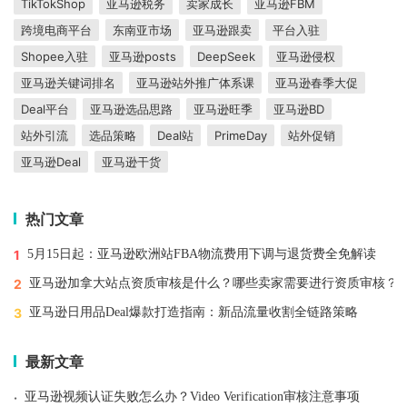
TikTokShop
亚马逊税务
卖家成长
亚马逊FBM
跨境电商平台
东南亚市场
亚马逊跟卖
平台入驻
Shopee入驻
亚马逊posts
DeepSeek
亚马逊侵权
亚马逊关键词排名
亚马逊站外推广体系课
亚马逊春季大促
Deal平台
亚马逊选品思路
亚马逊旺季
亚马逊BD
站外引流
选品策略
Deal站
PrimeDay
站外促销
亚马逊Deal
亚马逊干货
热门文章
1
5月15日起：亚马逊欧洲站FBA物流费用下调与退货费全免解读
2
亚马逊加拿大站点资质审核是什么？哪些卖家需要进行资质审核？
3
亚马逊日用品Deal爆款打造指南：新品流量收割全链路策略
最新文章
·
亚马逊视频认证失败怎么办？Video Verification审核注意事项