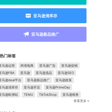
亚马逊清库存
亚马逊新品推广
热门标签
亚马逊运营
跨境电商
亚马逊广告
亚马逊促销
亚马逊FBA
亚马逊
亚马逊选品
亚马逊SEO
亚马逊deal平台
亚马逊新品推广
亚马逊政策
亚马逊清库存
亚马逊开店
亚马逊PrimeDay
亚马逊欧洲站
TEMU
TikTokShop
亚马逊税务
查看更多
卖家成长
亚马逊FBM
跨境电商平台
东南亚市场
亚马逊跟卖
平台入驻
Shopee入驻
亚马逊posts