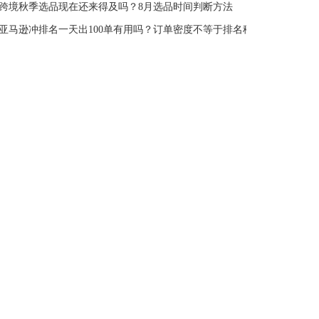
跨境秋季选品现在还来得及吗？8月选品时间判断方法
亚马逊冲排名一天出100单有用吗？订单密度不等于排名稳定