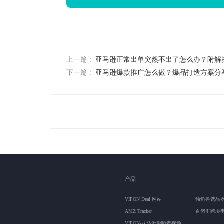
上一篇 :
亚马逊正常出单突然不出了怎么办？附解
下一篇 :
亚马逊爆款推广怎么做？爆品打造方案分
产品
VIPON Deal 网站
独角兽选品
AMZ Tracker
百佬汇跨境
VIPON-亚马逊影响者视频