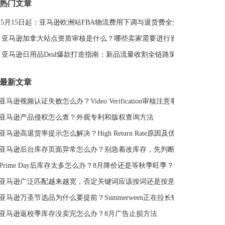
热门文章
DeepSeek
亚马逊侵权
亚马逊关键词排名
5月15日起：亚马逊欧洲站FBA物流费用下调与退货费全免解读
亚马逊站外推广体系课
亚马逊春季大促
Deal平台
亚马逊选品思路
亚马逊旺季
亚马逊BD
站外引流
亚马逊加拿大站点资质审核是什么？哪些卖家需要进行资质审核？
选品策略
Deal站
PrimeDay
站外促销
亚马逊日用品Deal爆款打造指南：新品流量收割全链路策略
亚马逊Deal
亚马逊干货
最新文章
亚马逊视频认证失败怎么办？Video Verification审核注意事项
亚马逊产品侵权怎么查？外观专利和版权查询方法
亚马逊高退货率提示怎么解决？High Return Rate原因及优化方法
亚马逊后台库存页面异常怎么办？别急着改库存，先判断是不是系统故障
Prime Day后库存太多怎么办？8月降价还是等秋季旺季？
亚马逊广泛匹配越来越宽，否定关键词应该按词还是按意图？
亚马逊万圣节选品为什么要提前？Summerween正在拉长销售周期
亚马逊返校季库存没卖完怎么办？8月广告止损方法