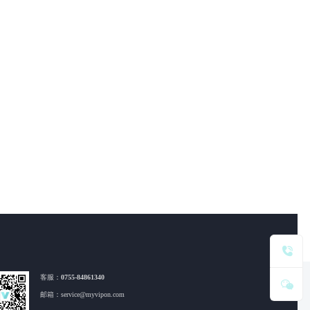
客服：
0755-84861340
邮箱：service@myvipon.com