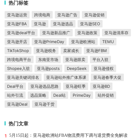
热门标签
亚马逊运营
跨境电商
亚马逊广告
亚马逊促销
亚马逊FBA
亚马逊
亚马逊选品
亚马逊SEO
亚马逊deal平台
亚马逊新品推广
亚马逊政策
亚马逊清库存
亚马逊开店
亚马逊PrimeDay
亚马逊欧洲站
TEMU
TikTokShop
亚马逊税务
卖家成长
亚马逊FBM
跨境电商平台
东南亚市场
亚马逊跟卖
平台入驻
Shopee入驻
亚马逊posts
DeepSeek
亚马逊侵权
亚马逊关键词排名
亚马逊站外推广体系课
亚马逊春季大促
Deal平台
亚马逊选品思路
亚马逊旺季
亚马逊BD
站外引流
选品策略
Deal站
PrimeDay
站外促销
亚马逊Deal
亚马逊干货
热门文章
1
5月15日起：亚马逊欧洲站FBA物流费用下调与退货费全免解读