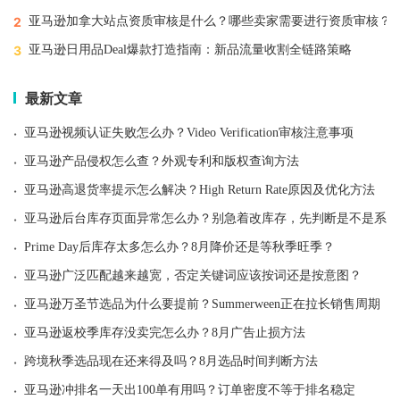
2
亚马逊加拿大站点资质审核是什么？哪些卖家需要进行资质审核？
3
亚马逊日用品Deal爆款打造指南：新品流量收割全链路策略
最新文章
·
亚马逊视频认证失败怎么办？Video Verification审核注意事项
·
亚马逊产品侵权怎么查？外观专利和版权查询方法
·
亚马逊高退货率提示怎么解决？High Return Rate原因及优化方法
·
亚马逊后台库存页面异常怎么办？别急着改库存，先判断是不是系统
·
Prime Day后库存太多怎么办？8月降价还是等秋季旺季？
·
亚马逊广泛匹配越来越宽，否定关键词应该按词还是按意图？
·
亚马逊万圣节选品为什么要提前？Summerween正在拉长销售周期
·
亚马逊返校季库存没卖完怎么办？8月广告止损方法
·
跨境秋季选品现在还来得及吗？8月选品时间判断方法
·
亚马逊冲排名一天出100单有用吗？订单密度不等于排名稳定