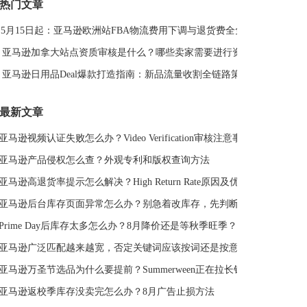
热门文章
DeepSeek
亚马逊侵权
亚马逊关键词排名
5月15日起：亚马逊欧洲站FBA物流费用下调与退货费全免解读
亚马逊站外推广体系课
亚马逊春季大促
Deal平台
亚马逊选品思路
亚马逊旺季
亚马逊BD
站外引流
亚马逊加拿大站点资质审核是什么？哪些卖家需要进行资质审核？
选品策略
Deal站
PrimeDay
站外促销
亚马逊日用品Deal爆款打造指南：新品流量收割全链路策略
亚马逊Deal
亚马逊干货
最新文章
亚马逊视频认证失败怎么办？Video Verification审核注意事项
亚马逊产品侵权怎么查？外观专利和版权查询方法
亚马逊高退货率提示怎么解决？High Return Rate原因及优化方法
亚马逊后台库存页面异常怎么办？别急着改库存，先判断是不是系统故障
Prime Day后库存太多怎么办？8月降价还是等秋季旺季？
亚马逊广泛匹配越来越宽，否定关键词应该按词还是按意图？
亚马逊万圣节选品为什么要提前？Summerween正在拉长销售周期
亚马逊返校季库存没卖完怎么办？8月广告止损方法