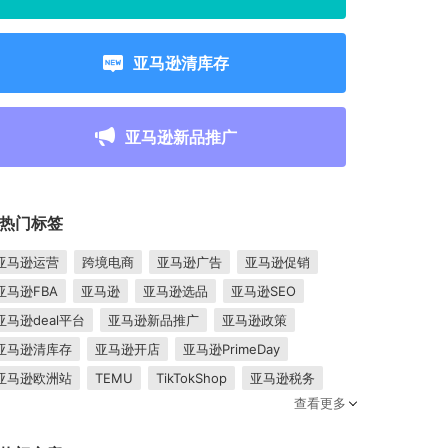
亚马逊清库存
亚马逊新品推广
热门标签
亚马逊运营
跨境电商
亚马逊广告
亚马逊促销
亚马逊FBA
亚马逊
亚马逊选品
亚马逊SEO
亚马逊deal平台
亚马逊新品推广
亚马逊政策
亚马逊清库存
亚马逊开店
亚马逊PrimeDay
亚马逊欧洲站
TEMU
TikTokShop
亚马逊税务
查看更多
卖家成长
亚马逊FBM
跨境电商平台
东南亚市场
亚马逊跟卖
平台入驻
Shopee入驻
亚马逊posts