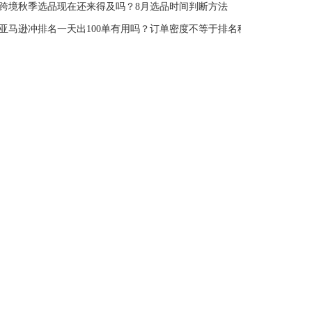
跨境秋季选品现在还来得及吗？8月选品时间判断方法
亚马逊冲排名一天出100单有用吗？订单密度不等于排名稳定