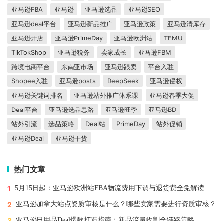
亚马逊FBA
亚马逊
亚马逊选品
亚马逊SEO
亚马逊deal平台
亚马逊新品推广
亚马逊政策
亚马逊清库存
亚马逊开店
亚马逊PrimeDay
亚马逊欧洲站
TEMU
TikTokShop
亚马逊税务
卖家成长
亚马逊FBM
跨境电商平台
东南亚市场
亚马逊跟卖
平台入驻
Shopee入驻
亚马逊posts
DeepSeek
亚马逊侵权
亚马逊关键词排名
亚马逊站外推广体系课
亚马逊春季大促
Deal平台
亚马逊选品思路
亚马逊旺季
亚马逊BD
站外引流
选品策略
Deal站
PrimeDay
站外促销
亚马逊Deal
亚马逊干货
热门文章
1
5月15日起：亚马逊欧洲站FBA物流费用下调与退货费全免解读
2
亚马逊加拿大站点资质审核是什么？哪些卖家需要进行资质审核？
3
亚马逊日用品Deal爆款打造指南：新品流量收割全链路策略