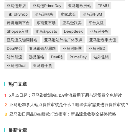
亚马逊开店
亚马逊PrimeDay
亚马逊欧洲站
TEMU
TikTokShop
亚马逊税务
卖家成长
亚马逊FBM
跨境电商平台
东南亚市场
亚马逊跟卖
平台入驻
Shopee入驻
亚马逊posts
DeepSeek
亚马逊侵权
亚马逊关键词排名
亚马逊站外推广体系课
亚马逊春季大促
Deal平台
亚马逊选品思路
亚马逊旺季
亚马逊BD
站外引流
选品策略
Deal站
PrimeDay
站外促销
亚马逊Deal
亚马逊干货
热门文章
1
5月15日起：亚马逊欧洲站FBA物流费用下调与退货费全免解读
2
亚马逊加拿大站点资质审核是什么？哪些卖家需要进行资质审核？
3
亚马逊日用品Deal爆款打造指南：新品流量收割全链路策略
最新文章