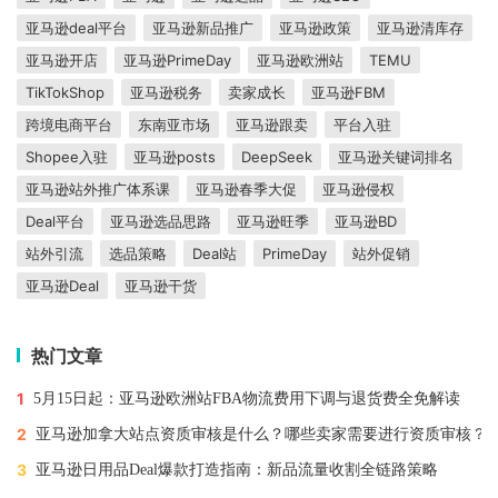
亚马逊deal平台
亚马逊新品推广
亚马逊政策
亚马逊清库存
亚马逊开店
亚马逊PrimeDay
亚马逊欧洲站
TEMU
TikTokShop
亚马逊税务
卖家成长
亚马逊FBM
跨境电商平台
东南亚市场
亚马逊跟卖
平台入驻
Shopee入驻
亚马逊posts
DeepSeek
亚马逊关键词排名
亚马逊站外推广体系课
亚马逊春季大促
亚马逊侵权
Deal平台
亚马逊选品思路
亚马逊旺季
亚马逊BD
站外引流
选品策略
Deal站
PrimeDay
站外促销
亚马逊Deal
亚马逊干货
热门文章
1
5月15日起：亚马逊欧洲站FBA物流费用下调与退货费全免解读
2
亚马逊加拿大站点资质审核是什么？哪些卖家需要进行资质审核？
3
亚马逊日用品Deal爆款打造指南：新品流量收割全链路策略