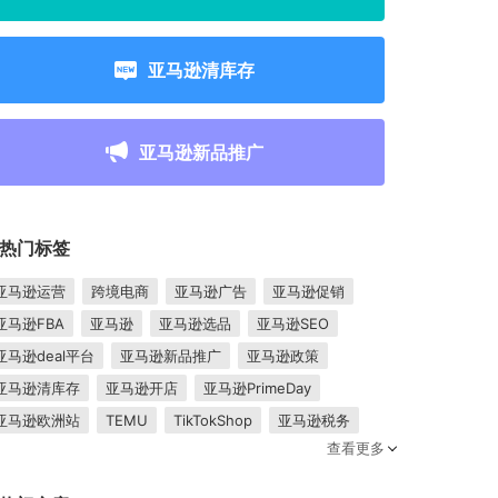
亚马逊清库存
亚马逊新品推广
热门标签
亚马逊运营
跨境电商
亚马逊广告
亚马逊促销
亚马逊FBA
亚马逊
亚马逊选品
亚马逊SEO
亚马逊deal平台
亚马逊新品推广
亚马逊政策
亚马逊清库存
亚马逊开店
亚马逊PrimeDay
亚马逊欧洲站
TEMU
TikTokShop
亚马逊税务
查看更多
卖家成长
亚马逊FBM
跨境电商平台
东南亚市场
亚马逊跟卖
平台入驻
Shopee入驻
亚马逊posts