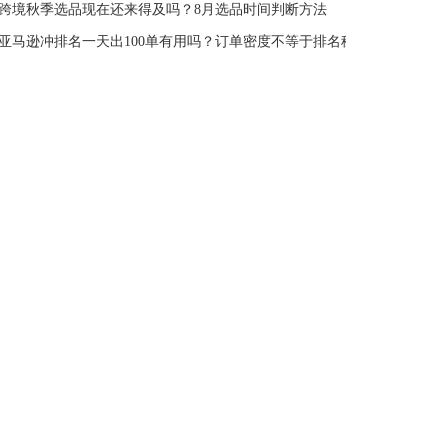
跨境秋季选品现在还来得及吗？8月选品时间判断方法
亚马逊冲排名一天出100单有用吗？订单密度不等于排名稳定