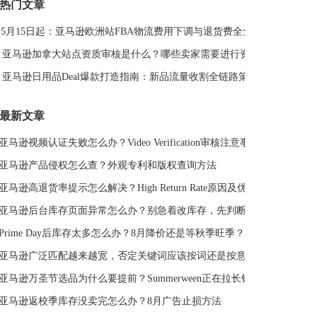
热门文章
DeepSeek
亚马逊侵权
亚马逊关键词排名
5月15日起：亚马逊欧洲站FBA物流费用下调与退货费全免解读
亚马逊站外推广体系课
亚马逊春季大促
Deal平台
亚马逊选品思路
亚马逊旺季
亚马逊BD
站外引流
亚马逊加拿大站点资质审核是什么？哪些卖家需要进行资质审核？
选品策略
Deal站
PrimeDay
站外促销
亚马逊日用品Deal爆款打造指南：新品流量收割全链路策略
亚马逊Deal
亚马逊干货
最新文章
亚马逊视频认证失败怎么办？Video Verification审核注意事项
亚马逊产品侵权怎么查？外观专利和版权查询方法
亚马逊高退货率提示怎么解决？High Return Rate原因及优化方法
亚马逊后台库存页面异常怎么办？别急着改库存，先判断是不是系统故障
Prime Day后库存太多怎么办？8月降价还是等秋季旺季？
亚马逊广泛匹配越来越宽，否定关键词应该按词还是按意图？
亚马逊万圣节选品为什么要提前？Summerween正在拉长销售周期
亚马逊返校季库存没卖完怎么办？8月广告止损方法