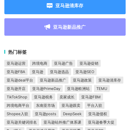
亚马逊清库存
亚马逊新品推广
热门标签
亚马逊运营
跨境电商
亚马逊广告
亚马逊促销
亚马逊FBA
亚马逊
亚马逊选品
亚马逊SEO
亚马逊deal平台
亚马逊新品推广
亚马逊政策
亚马逊清库存
亚马逊开店
亚马逊PrimeDay
亚马逊欧洲站
TEMU
TikTokShop
亚马逊税务
卖家成长
亚马逊FBM
跨境电商平台
东南亚市场
亚马逊跟卖
平台入驻
Shopee入驻
亚马逊posts
DeepSeek
亚马逊侵权
亚马逊关键词排名
亚马逊站外推广体系课
亚马逊春季大促