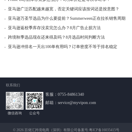
·
亚马逊广泛匹配越来越宽，否定关键词应该按词还是按意图？
·
亚马逊万圣节选品为什么要提前？Summerween正在拉长销售周期
·
亚马逊返校季库存没卖完怎么办？8月广告止损方法
·
跨境秋季选品现在还来得及吗？8月选品时间判断方法
·
亚马逊冲排名一天出100单有用吗？订单密度不等于排名稳定
联系我们
客服：
0755-84861340
邮箱：service@myvipon.com
微信咨询
公众号
© 2026.百佬汇跨境电商（深圳）有限公司备案号:
粤ICP备16035415号