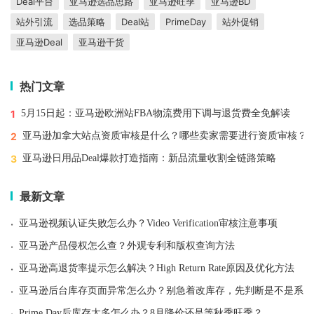
Deal平台
亚马逊选品思路
亚马逊旺季
亚马逊BD
站外引流
选品策略
Deal站
PrimeDay
站外促销
亚马逊Deal
亚马逊干货
热门文章
1
5月15日起：亚马逊欧洲站FBA物流费用下调与退货费全免解读
2
亚马逊加拿大站点资质审核是什么？哪些卖家需要进行资质审核？
3
亚马逊日用品Deal爆款打造指南：新品流量收割全链路策略
最新文章
·
亚马逊视频认证失败怎么办？Video Verification审核注意事项
·
亚马逊产品侵权怎么查？外观专利和版权查询方法
·
亚马逊高退货率提示怎么解决？High Return Rate原因及优化方法
·
亚马逊后台库存页面异常怎么办？别急着改库存，先判断是不是系统
·
Prime Day后库存太多怎么办？8月降价还是等秋季旺季？