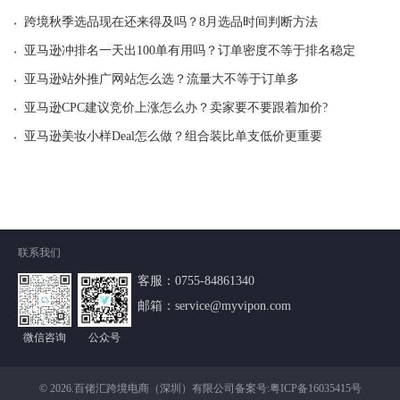
·
跨境秋季选品现在还来得及吗？8月选品时间判断方法
·
亚马逊冲排名一天出100单有用吗？订单密度不等于排名稳定
·
亚马逊站外推广网站怎么选？流量大不等于订单多
·
亚马逊CPC建议竞价上涨怎么办？卖家要不要跟着加价?
·
亚马逊美妆小样Deal怎么做？组合装比单支低价更重要
联系我们
客服：
0755-84861340
邮箱：service@myvipon.com
微信咨询
公众号
© 2026.百佬汇跨境电商（深圳）有限公司备案号:
粤ICP备16035415号