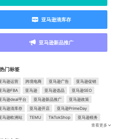
亚马逊清库存
亚马逊新品推广
热门标签
亚马逊运营
跨境电商
亚马逊广告
亚马逊促销
亚马逊FBA
亚马逊
亚马逊选品
亚马逊SEO
亚马逊deal平台
亚马逊新品推广
亚马逊政策
亚马逊清库存
亚马逊开店
亚马逊PrimeDay
亚马逊欧洲站
TEMU
TikTokShop
亚马逊税务
查看更多
卖家成长
亚马逊FBM
跨境电商平台
东南亚市场
亚马逊跟卖
平台入驻
Shopee入驻
亚马逊posts