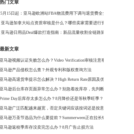
热门文章
DeepSeek
亚马逊侵权
亚马逊关键词排名
5月15日起：亚马逊欧洲站FBA物流费用下调与退货费全免解读
亚马逊站外推广体系课
亚马逊春季大促
Deal平台
亚马逊选品思路
亚马逊旺季
亚马逊BD
站外引流
亚马逊加拿大站点资质审核是什么？哪些卖家需要进行资质审核？
选品策略
Deal站
PrimeDay
站外促销
亚马逊日用品Deal爆款打造指南：新品流量收割全链路策略
亚马逊Deal
亚马逊干货
最新文章
亚马逊视频认证失败怎么办？Video Verification审核注意事项
亚马逊产品侵权怎么查？外观专利和版权查询方法
亚马逊高退货率提示怎么解决？High Return Rate原因及优化方法
亚马逊后台库存页面异常怎么办？别急着改库存，先判断是不是系统故障
Prime Day后库存太多怎么办？8月降价还是等秋季旺季？
亚马逊广泛匹配越来越宽，否定关键词应该按词还是按意图？
亚马逊万圣节选品为什么要提前？Summerween正在拉长销售周期
亚马逊返校季库存没卖完怎么办？8月广告止损方法