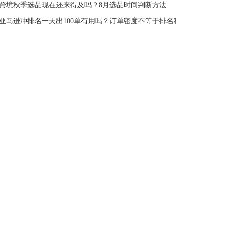
跨境秋季选品现在还来得及吗？8月选品时间判断方法
亚马逊冲排名一天出100单有用吗？订单密度不等于排名稳定