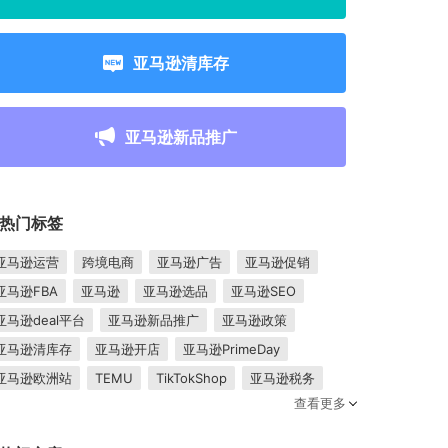
亚马逊清库存
亚马逊新品推广
热门标签
亚马逊运营
跨境电商
亚马逊广告
亚马逊促销
亚马逊FBA
亚马逊
亚马逊选品
亚马逊SEO
亚马逊deal平台
亚马逊新品推广
亚马逊政策
亚马逊清库存
亚马逊开店
亚马逊PrimeDay
亚马逊欧洲站
TEMU
TikTokShop
亚马逊税务
查看更多
卖家成长
亚马逊FBM
跨境电商平台
东南亚市场
亚马逊跟卖
平台入驻
Shopee入驻
亚马逊posts