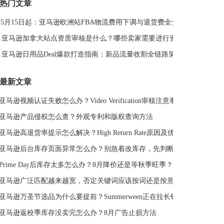
热门文章
DeepSeek
亚马逊侵权
亚马逊关键词排名
5月15日起：亚马逊欧洲站FBA物流费用下调与退货费全免解读
亚马逊站外推广体系课
亚马逊春季大促
Deal平台
亚马逊选品思路
亚马逊旺季
亚马逊BD
站外引流
亚马逊加拿大站点资质审核是什么？哪些卖家需要进行资质审核？
选品策略
Deal站
PrimeDay
站外促销
亚马逊日用品Deal爆款打造指南：新品流量收割全链路策略
亚马逊Deal
亚马逊干货
最新文章
亚马逊视频认证失败怎么办？Video Verification审核注意事项
亚马逊产品侵权怎么查？外观专利和版权查询方法
亚马逊高退货率提示怎么解决？High Return Rate原因及优化方法
亚马逊后台库存页面异常怎么办？别急着改库存，先判断是不是系统故障
Prime Day后库存太多怎么办？8月降价还是等秋季旺季？
亚马逊广泛匹配越来越宽，否定关键词应该按词还是按意图？
亚马逊万圣节选品为什么要提前？Summerween正在拉长销售周期
亚马逊返校季库存没卖完怎么办？8月广告止损方法