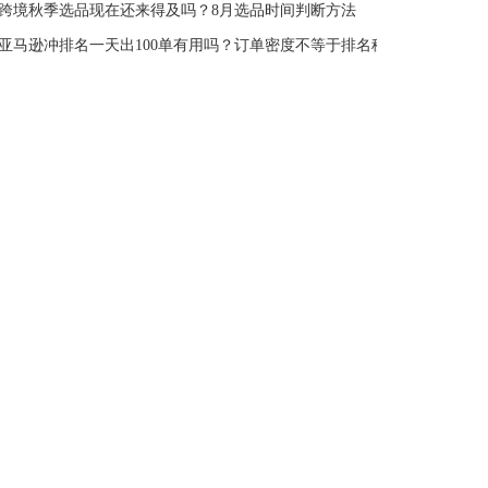
跨境秋季选品现在还来得及吗？8月选品时间判断方法
亚马逊冲排名一天出100单有用吗？订单密度不等于排名稳定