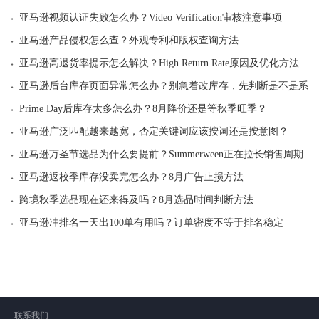
·
亚马逊视频认证失败怎么办？Video Verification审核注意事项
·
亚马逊产品侵权怎么查？外观专利和版权查询方法
·
亚马逊高退货率提示怎么解决？High Return Rate原因及优化方法
·
亚马逊后台库存页面异常怎么办？别急着改库存，先判断是不是系统
·
Prime Day后库存太多怎么办？8月降价还是等秋季旺季？
·
亚马逊广泛匹配越来越宽，否定关键词应该按词还是按意图？
·
亚马逊万圣节选品为什么要提前？Summerween正在拉长销售周期
·
亚马逊返校季库存没卖完怎么办？8月广告止损方法
·
跨境秋季选品现在还来得及吗？8月选品时间判断方法
·
亚马逊冲排名一天出100单有用吗？订单密度不等于排名稳定
联系我们