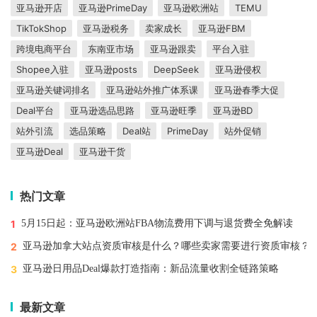
亚马逊开店
亚马逊PrimeDay
亚马逊欧洲站
TEMU
TikTokShop
亚马逊税务
卖家成长
亚马逊FBM
跨境电商平台
东南亚市场
亚马逊跟卖
平台入驻
Shopee入驻
亚马逊posts
DeepSeek
亚马逊侵权
亚马逊关键词排名
亚马逊站外推广体系课
亚马逊春季大促
Deal平台
亚马逊选品思路
亚马逊旺季
亚马逊BD
站外引流
选品策略
Deal站
PrimeDay
站外促销
亚马逊Deal
亚马逊干货
热门文章
1
5月15日起：亚马逊欧洲站FBA物流费用下调与退货费全免解读
2
亚马逊加拿大站点资质审核是什么？哪些卖家需要进行资质审核？
3
亚马逊日用品Deal爆款打造指南：新品流量收割全链路策略
最新文章