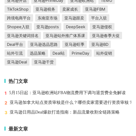
亚马逊开店
亚马逊PrimeDay
亚马逊欧洲站
TEMU
TikTokShop
亚马逊税务
卖家成长
亚马逊FBM
跨境电商平台
东南亚市场
亚马逊跟卖
平台入驻
Shopee入驻
亚马逊posts
DeepSeek
亚马逊侵权
亚马逊关键词排名
亚马逊站外推广体系课
亚马逊春季大促
Deal平台
亚马逊选品思路
亚马逊旺季
亚马逊BD
站外引流
选品策略
Deal站
PrimeDay
站外促销
亚马逊Deal
亚马逊干货
热门文章
1
5月15日起：亚马逊欧洲站FBA物流费用下调与退货费全免解读
2
亚马逊加拿大站点资质审核是什么？哪些卖家需要进行资质审核？
3
亚马逊日用品Deal爆款打造指南：新品流量收割全链路策略
最新文章