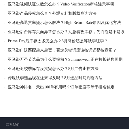
·
亚马逊视频认证失败怎么办？Video Verification审核注意事项
·
亚马逊产品侵权怎么查？外观专利和版权查询方法
·
亚马逊高退货率提示怎么解决？High Return Rate原因及优化方法
·
亚马逊后台库存页面异常怎么办？别急着改库存，先判断是不是系统
·
Prime Day后库存太多怎么办？8月降价还是等秋季旺季？
·
亚马逊广泛匹配越来越宽，否定关键词应该按词还是按意图？
·
亚马逊万圣节选品为什么要提前？Summerween正在拉长销售周期
·
亚马逊返校季库存没卖完怎么办？8月广告止损方法
·
跨境秋季选品现在还来得及吗？8月选品时间判断方法
·
亚马逊冲排名一天出100单有用吗？订单密度不等于排名稳定
联系我们