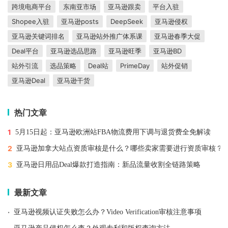
跨境电商平台
东南亚市场
亚马逊跟卖
平台入驻
Shopee入驻
亚马逊posts
DeepSeek
亚马逊侵权
亚马逊关键词排名
亚马逊站外推广体系课
亚马逊春季大促
Deal平台
亚马逊选品思路
亚马逊旺季
亚马逊BD
站外引流
选品策略
Deal站
PrimeDay
站外促销
亚马逊Deal
亚马逊干货
热门文章
1
5月15日起：亚马逊欧洲站FBA物流费用下调与退货费全免解读
2
亚马逊加拿大站点资质审核是什么？哪些卖家需要进行资质审核？
3
亚马逊日用品Deal爆款打造指南：新品流量收割全链路策略
最新文章
·
亚马逊视频认证失败怎么办？Video Verification审核注意事项