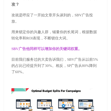
攻？
攻就是呼应了一开始文章开头谈到的，SBV广告投
放。
用来锁定你的兴趣人群，铺量你的长尾词，根据数据
转化率和ROI表现，不断锁住大词。
SBV广告他同样可以增加你的关键词权重。
目前我们服务过的大卖告诉我们，SBV广告从以前5%
的占比已经提升到了30%。相反，SP广告从80%降到
了60%。