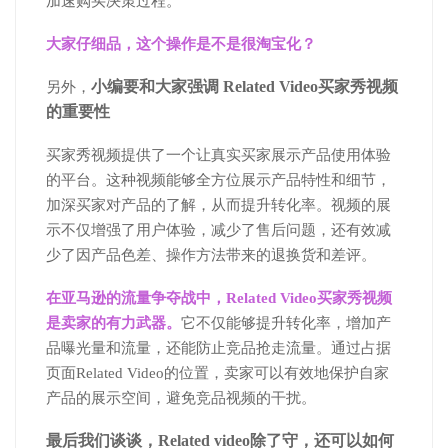
加速购买决策过程。
大家仔细品，这个操作是不是很淘宝化？
小编要和大家强调 Related Video买家秀视频
另外，
的重要性
买家秀视频提供了一个让真实买家展示产品使用体验
的平台。这种视频能够全方位展示产品特性和细节，
加深买家对产品的了解，从而提升转化率。视频的展
示不仅增强了用户体验，减少了售后问题，还有效减
少了因产品色差、操作方法带来的退换货和差评。
在亚马逊的流量争夺战中，Related Video买家秀视频
是卖家的有力武器
。
它不仅能够提升转化率，增加产
品曝光量和流量，还能防止竞品抢走流量。通过占据
页面Related Video的位置，卖家可以有效地保护自家
产品的展示空间，避免竞品视频的干扰。
最后我们谈谈，Related video除了守，还可以如何