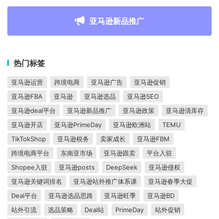
亚马逊新品推广
热门标签
亚马逊运营
跨境电商
亚马逊广告
亚马逊促销
亚马逊FBA
亚马逊
亚马逊选品
亚马逊SEO
亚马逊deal平台
亚马逊新品推广
亚马逊政策
亚马逊清库存
亚马逊开店
亚马逊PrimeDay
亚马逊欧洲站
TEMU
TikTokShop
亚马逊税务
卖家成长
亚马逊FBM
跨境电商平台
东南亚市场
亚马逊跟卖
平台入驻
Shopee入驻
亚马逊posts
DeepSeek
亚马逊侵权
亚马逊关键词排名
亚马逊站外推广体系课
亚马逊春季大促
Deal平台
亚马逊选品思路
亚马逊旺季
亚马逊BD
站外引流
选品策略
Deal站
PrimeDay
站外促销