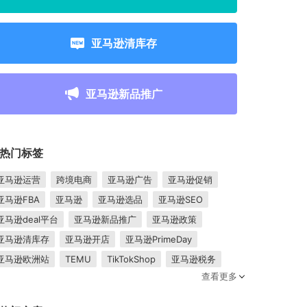
亚马逊清库存
亚马逊新品推广
热门标签
亚马逊运营
跨境电商
亚马逊广告
亚马逊促销
亚马逊FBA
亚马逊
亚马逊选品
亚马逊SEO
亚马逊deal平台
亚马逊新品推广
亚马逊政策
亚马逊清库存
亚马逊开店
亚马逊PrimeDay
亚马逊欧洲站
TEMU
TikTokShop
亚马逊税务
查看更多
卖家成长
亚马逊FBM
跨境电商平台
东南亚市场
亚马逊跟卖
平台入驻
Shopee入驻
亚马逊posts