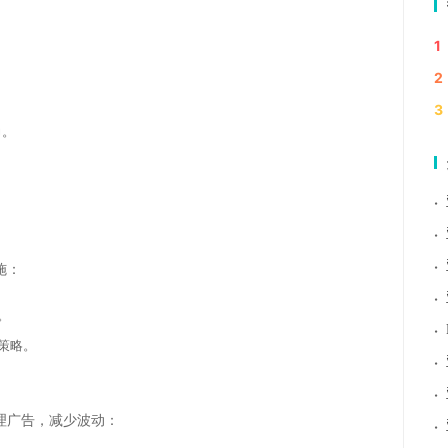
1
2
3
力。
·
·
·
施：
·
。
·
策略。
·
·
理广告，减少波动：
·