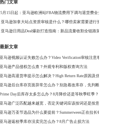
热门文章
DeepSeek
亚马逊侵权
亚马逊关键词排名
5月15日起：亚马逊欧洲站FBA物流费用下调与退货费全免解读
亚马逊站外推广体系课
亚马逊春季大促
Deal平台
亚马逊选品思路
亚马逊旺季
亚马逊BD
站外引流
亚马逊加拿大站点资质审核是什么？哪些卖家需要进行资质审核？
选品策略
Deal站
PrimeDay
站外促销
亚马逊日用品Deal爆款打造指南：新品流量收割全链路策略
亚马逊Deal
亚马逊干货
最新文章
亚马逊视频认证失败怎么办？Video Verification审核注意事项
亚马逊产品侵权怎么查？外观专利和版权查询方法
亚马逊高退货率提示怎么解决？High Return Rate原因及优化方法
亚马逊后台库存页面异常怎么办？别急着改库存，先判断是不是系统故障
Prime Day后库存太多怎么办？8月降价还是等秋季旺季？
亚马逊广泛匹配越来越宽，否定关键词应该按词还是按意图？
亚马逊万圣节选品为什么要提前？Summerween正在拉长销售周期
亚马逊返校季库存没卖完怎么办？8月广告止损方法