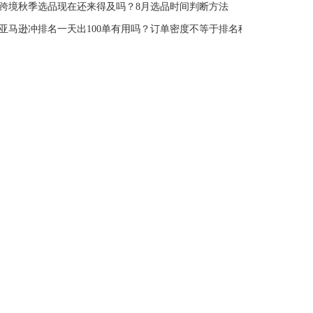
跨境秋季选品现在还来得及吗？8月选品时间判断方法
亚马逊冲排名一天出100单有用吗？订单密度不等于排名稳定