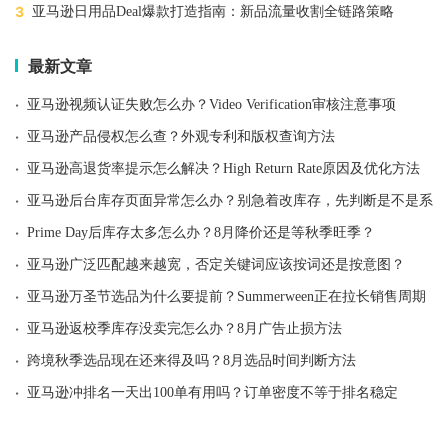
3
亚马逊日用品Deal爆款打造指南：新品流量收割全链路策略
最新文章
·
亚马逊视频认证失败怎么办？Video Verification审核注意事项
·
亚马逊产品侵权怎么查？外观专利和版权查询方法
·
亚马逊高退货率提示怎么解决？High Return Rate原因及优化方法
·
亚马逊后台库存页面异常怎么办？别急着改库存，先判断是不是系统
·
Prime Day后库存太多怎么办？8月降价还是等秋季旺季？
·
亚马逊广泛匹配越来越宽，否定关键词应该按词还是按意图？
·
亚马逊万圣节选品为什么要提前？Summerween正在拉长销售周期
·
亚马逊返校季库存没卖完怎么办？8月广告止损方法
·
跨境秋季选品现在还来得及吗？8月选品时间判断方法
·
亚马逊冲排名一天出100单有用吗？订单密度不等于排名稳定