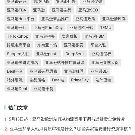
亚马逊运营
跨境电商
亚马逊广告
亚马逊促销
亚马逊FBA
亚马逊
亚马逊选品
亚马逊SEO
亚马逊deal平台
亚马逊新品推广
亚马逊政策
亚马逊清库存
亚马逊开店
亚马逊PrimeDay
亚马逊欧洲站
TEMU
TikTokShop
亚马逊税务
卖家成长
亚马逊FBM
跨境电商平台
东南亚市场
亚马逊跟卖
平台入驻
Shopee入驻
亚马逊posts
DeepSeek
亚马逊侵权
亚马逊关键词排名
亚马逊站外推广体系课
亚马逊春季大促
Deal平台
亚马逊选品思路
亚马逊旺季
亚马逊BD
站外引流
选品策略
Deal站
PrimeDay
站外促销
亚马逊Deal
亚马逊干货
热门文章
1
5月15日起：亚马逊欧洲站FBA物流费用下调与退货费全免解读
2
亚马逊加拿大站点资质审核是什么？哪些卖家需要进行资质审核？