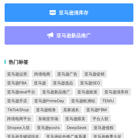
亚马逊清库存
亚马逊新品推广
热门标签
亚马逊运营
跨境电商
亚马逊广告
亚马逊促销
亚马逊FBA
亚马逊
亚马逊选品
亚马逊SEO
亚马逊deal平台
亚马逊新品推广
亚马逊政策
亚马逊清库存
亚马逊开店
亚马逊PrimeDay
亚马逊欧洲站
TEMU
TikTokShop
亚马逊税务
卖家成长
亚马逊FBM
跨境电商平台
东南亚市场
亚马逊跟卖
平台入驻
Shopee入驻
亚马逊posts
DeepSeek
亚马逊侵权
亚马逊关键词排名
亚马逊站外推广体系课
亚马逊春季大促