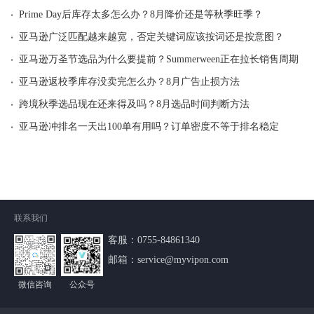
·
Prime Day后库存太多怎么办？8月降价还是等秋季旺季？
·
亚马逊广泛匹配越来越宽，否定关键词应该按词还是按意图？
·
亚马逊万圣节选品为什么要提前？Summerween正在拉长销售周期
·
亚马逊返校季库存没卖完怎么办？8月广告止损方法
·
跨境秋季选品现在还来得及吗？8月选品时间判断方法
·
亚马逊冲排名一天出100单有用吗？订单密度不等于排名稳定
联系我们
客服：
0755-84861340
邮箱：service@myvipon.com
微信咨询
公众号