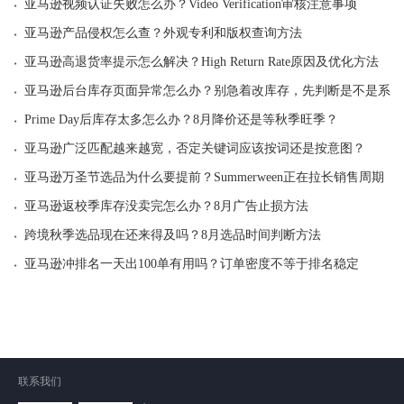
·
亚马逊视频认证失败怎么办？Video Verification审核注意事项
·
亚马逊产品侵权怎么查？外观专利和版权查询方法
·
亚马逊高退货率提示怎么解决？High Return Rate原因及优化方法
·
亚马逊后台库存页面异常怎么办？别急着改库存，先判断是不是系统
·
Prime Day后库存太多怎么办？8月降价还是等秋季旺季？
·
亚马逊广泛匹配越来越宽，否定关键词应该按词还是按意图？
·
亚马逊万圣节选品为什么要提前？Summerween正在拉长销售周期
·
亚马逊返校季库存没卖完怎么办？8月广告止损方法
·
跨境秋季选品现在还来得及吗？8月选品时间判断方法
·
亚马逊冲排名一天出100单有用吗？订单密度不等于排名稳定
联系我们