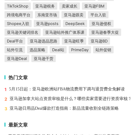
TikTokShop
亚马逊税务
卖家成长
亚马逊FBM
跨境电商平台
东南亚市场
亚马逊跟卖
平台入驻
Shopee入驻
亚马逊posts
DeepSeek
亚马逊侵权
亚马逊关键词排名
亚马逊站外推广体系课
亚马逊春季大促
Deal平台
亚马逊选品思路
亚马逊旺季
亚马逊BD
站外引流
选品策略
Deal站
PrimeDay
站外促销
亚马逊Deal
亚马逊干货
热门文章
1
5月15日起：亚马逊欧洲站FBA物流费用下调与退货费全免解读
2
亚马逊加拿大站点资质审核是什么？哪些卖家需要进行资质审核？
3
亚马逊日用品Deal爆款打造指南：新品流量收割全链路策略
最新文章