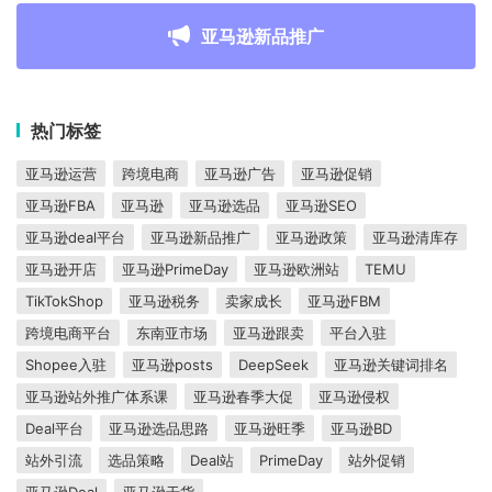
亚马逊新品推广
热门标签
亚马逊运营
跨境电商
亚马逊广告
亚马逊促销
亚马逊FBA
亚马逊
亚马逊选品
亚马逊SEO
亚马逊deal平台
亚马逊新品推广
亚马逊政策
亚马逊清库存
亚马逊开店
亚马逊PrimeDay
亚马逊欧洲站
TEMU
TikTokShop
亚马逊税务
卖家成长
亚马逊FBM
跨境电商平台
东南亚市场
亚马逊跟卖
平台入驻
Shopee入驻
亚马逊posts
DeepSeek
亚马逊关键词排名
亚马逊站外推广体系课
亚马逊春季大促
亚马逊侵权
Deal平台
亚马逊选品思路
亚马逊旺季
亚马逊BD
站外引流
选品策略
Deal站
PrimeDay
站外促销
亚马逊Deal
亚马逊干货