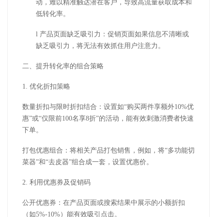
动，难以精准触达潜在客户，导致高流量获取成本和
低转化率。
l
产品页面缺乏吸引力：促销页面如果信息不清晰或
缺乏吸引力，将无法有效抓住用户注意力。
二、提升转化率的组合策略
1.
优化折扣策略
数量折扣与限时折扣结合：设置如
“
购买两件享额外
10%
优
惠
”
或
“
仅限前
100
名享
8
折
”
的活动，能有效刺激消费者快速
下单。
打包优惠组合：将相关产品打包销售，例如，将
“
多功能切
菜器
”
和
“
去皮器
”
组合成一套，设置优惠价。
2.
利用优惠券及促销码
公开优惠券：在产品页面或搜索结果中展示的小额折扣
（如
5%-10%
）能有效吸引点击。