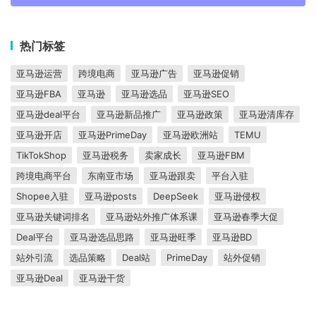
热门标签
亚马逊运营
跨境电商
亚马逊广告
亚马逊促销
亚马逊FBA
亚马逊
亚马逊选品
亚马逊SEO
亚马逊deal平台
亚马逊新品推广
亚马逊政策
亚马逊清库存
亚马逊开店
亚马逊PrimeDay
亚马逊欧洲站
TEMU
TikTokShop
亚马逊税务
卖家成长
亚马逊FBM
跨境电商平台
东南亚市场
亚马逊跟卖
平台入驻
Shopee入驻
亚马逊posts
DeepSeek
亚马逊侵权
亚马逊关键词排名
亚马逊站外推广体系课
亚马逊春季大促
Deal平台
亚马逊选品思路
亚马逊旺季
亚马逊BD
站外引流
选品策略
Deal站
PrimeDay
站外促销
亚马逊Deal
亚马逊干货