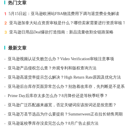
热门文章
1
5月15日起：亚马逊欧洲站FBA物流费用下调与退货费全免解读
2
亚马逊加拿大站点资质审核是什么？哪些卖家需要进行资质审核？
3
亚马逊日用品Deal爆款打造指南：新品流量收割全链路策略
最新文章
·
亚马逊视频认证失败怎么办？Video Verification审核注意事项
·
亚马逊产品侵权怎么查？外观专利和版权查询方法
·
亚马逊高退货率提示怎么解决？High Return Rate原因及优化方法
·
亚马逊后台库存页面异常怎么办？别急着改库存，先判断是不是系统
·
Prime Day后库存太多怎么办？8月降价还是等秋季旺季？
·
亚马逊广泛匹配越来越宽，否定关键词应该按词还是按意图？
·
亚马逊万圣节选品为什么要提前？Summerween正在拉长销售周期
·
亚马逊返校季库存没卖完怎么办？8月广告止损方法