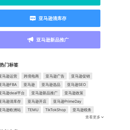
亚马逊清库存
亚马逊新品推广
热门标签
亚马逊运营
跨境电商
亚马逊广告
亚马逊促销
亚马逊FBA
亚马逊
亚马逊选品
亚马逊SEO
亚马逊deal平台
亚马逊新品推广
亚马逊政策
亚马逊清库存
亚马逊开店
亚马逊PrimeDay
亚马逊欧洲站
TEMU
TikTokShop
亚马逊税务
查看更多
卖家成长
亚马逊FBM
跨境电商平台
东南亚市场
亚马逊跟卖
平台入驻
Shopee入驻
亚马逊posts