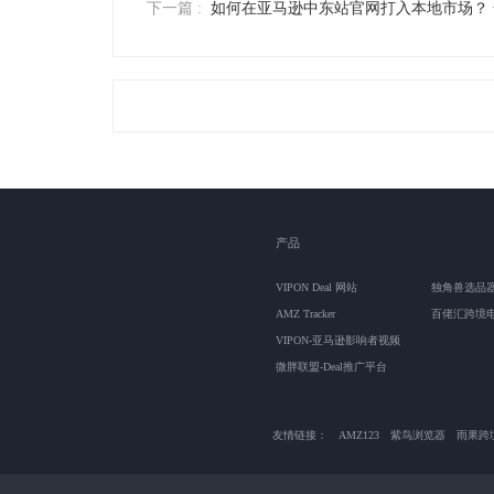
下一篇 :
如何在亚马逊中东站官网打入本地市场？
产品
VIPON Deal 网站
独角兽选品
AMZ Tracker
百佬汇跨境
VIPON-亚马逊影响者视频
微胖联盟-Deal推广平台
友情链接：
AMZ123
紫鸟浏览器
雨果跨