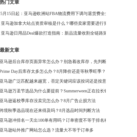
热门文章
DeepSeek
亚马逊关键词排名
5月15日起：亚马逊欧洲站FBA物流费用下调与退货费全免解读
亚马逊站外推广体系课
亚马逊春季大促
亚马逊侵权
Deal平台
亚马逊选品思路
亚马逊旺季
亚马逊BD
亚马逊加拿大站点资质审核是什么？哪些卖家需要进行资质审核？
站外引流
选品策略
Deal站
PrimeDay
亚马逊日用品Deal爆款打造指南：新品流量收割全链路策略
站外促销
亚马逊Deal
亚马逊干货
最新文章
亚马逊后台库存页面异常怎么办？别急着改库存，先判断是不是系统故障
Prime Day后库存太多怎么办？8月降价还是等秋季旺季？
亚马逊广泛匹配越来越宽，否定关键词应该按词还是按意图？
亚马逊万圣节选品为什么要提前？Summerween正在拉长销售周期
亚马逊返校季库存没卖完怎么办？8月广告止损方法
跨境秋季选品现在还来得及吗？8月选品时间判断方法
亚马逊冲排名一天出100单有用吗？订单密度不等于排名稳定
亚马逊站外推广网站怎么选？流量大不等于订单多