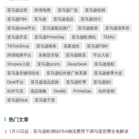
亚马逊运营
跨境电商
亚马逊广告
亚马逊促销
亚马逊FBA
亚马逊
亚马逊选品
亚马逊SEO
亚马逊deal平台
亚马逊新品推广
亚马逊政策
亚马逊清库存
亚马逊开店
亚马逊PrimeDay
亚马逊欧洲站
TEMU
TikTokShop
亚马逊税务
卖家成长
亚马逊FBM
跨境电商平台
东南亚市场
亚马逊跟卖
平台入驻
Shopee入驻
亚马逊posts
DeepSeek
亚马逊侵权
亚马逊关键词排名
亚马逊站外推广体系课
亚马逊春季大促
Deal平台
亚马逊选品思路
亚马逊旺季
亚马逊BD
站外引流
选品策略
Deal站
PrimeDay
站外促销
亚马逊Deal
亚马逊干货
热门文章
1
5月15日起：亚马逊欧洲站FBA物流费用下调与退货费全免解读