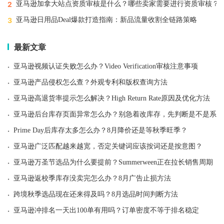
2
亚马逊加拿大站点资质审核是什么？哪些卖家需要进行资质审核？
3
亚马逊日用品Deal爆款打造指南：新品流量收割全链路策略
最新文章
·
亚马逊视频认证失败怎么办？Video Verification审核注意事项
·
亚马逊产品侵权怎么查？外观专利和版权查询方法
·
亚马逊高退货率提示怎么解决？High Return Rate原因及优化方法
·
亚马逊后台库存页面异常怎么办？别急着改库存，先判断是不是系统
·
Prime Day后库存太多怎么办？8月降价还是等秋季旺季？
·
亚马逊广泛匹配越来越宽，否定关键词应该按词还是按意图？
·
亚马逊万圣节选品为什么要提前？Summerween正在拉长销售周期
·
亚马逊返校季库存没卖完怎么办？8月广告止损方法
·
跨境秋季选品现在还来得及吗？8月选品时间判断方法
·
亚马逊冲排名一天出100单有用吗？订单密度不等于排名稳定