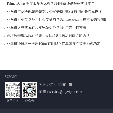
·
Prime Day后库存太多怎么办？8月降价还是等秋季旺季？
·
亚马逊广泛匹配越来越宽，否定关键词应该按词还是按意图？
·
亚马逊万圣节选品为什么要提前？Summerween正在拉长销售周期
·
亚马逊返校季库存没卖完怎么办？8月广告止损方法
·
跨境秋季选品现在还来得及吗？8月选品时间判断方法
·
亚马逊冲排名一天出100单有用吗？订单密度不等于排名稳定
联系我们
客服：
0755-84861340
邮箱：service@myvipon.com
微信咨询
公众号