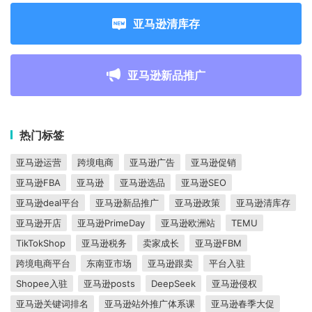
亚马逊清库存
亚马逊新品推广
热门标签
亚马逊运营
跨境电商
亚马逊广告
亚马逊促销
亚马逊FBA
亚马逊
亚马逊选品
亚马逊SEO
亚马逊deal平台
亚马逊新品推广
亚马逊政策
亚马逊清库存
亚马逊开店
亚马逊PrimeDay
亚马逊欧洲站
TEMU
TikTokShop
亚马逊税务
卖家成长
亚马逊FBM
跨境电商平台
东南亚市场
亚马逊跟卖
平台入驻
Shopee入驻
亚马逊posts
DeepSeek
亚马逊侵权
亚马逊关键词排名
亚马逊站外推广体系课
亚马逊春季大促