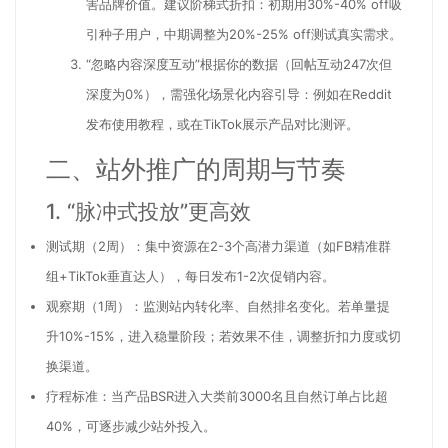
害品牌价值。建议阶梯式折扣：初期用30%-40% off吸
引种子用户，中期调整为20%-25% off测试真实需求。
“忽略内容深度互动”
根据你的数据（回帖互动247次但
深度为0%），需强化场景化内容引导：例如在Reddit
发布使用教程，或在TikTok展示产品对比测评。
二、站外推广的周期与节奏
1. “脉冲式投放”更高效
测试期（2周）：集中资源在2-3个高潜力渠道（如FB精准群
组+TikTok垂直达人），每日发布1-2次促销内容。
观察期（1周）：监测站内转化率、自然排名变化。若单量提
升10%-15%，进入稳量阶段；若效果不佳，调整折扣力度或切
换渠道。
疗程标准：当产品BSR进入大类前3000名且自然订单占比超
40%，可逐步减少站外投入。