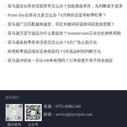
·
亚马逊后台库存页面异常怎么办？别急着改库存，先判断是不是系统
·
Prime Day后库存太多怎么办？8月降价还是等秋季旺季？
·
亚马逊广泛匹配越来越宽，否定关键词应该按词还是按意图？
·
亚马逊万圣节选品为什么要提前？Summerween正在拉长销售周期
·
亚马逊返校季库存没卖完怎么办？8月广告止损方法
·
跨境秋季选品现在还来得及吗？8月选品时间判断方法
·
亚马逊冲排名一天出100单有用吗？订单密度不等于排名稳定
联系我们
客服：
0755-84861340
邮箱：service@myvipon.com
微信咨询
公众号