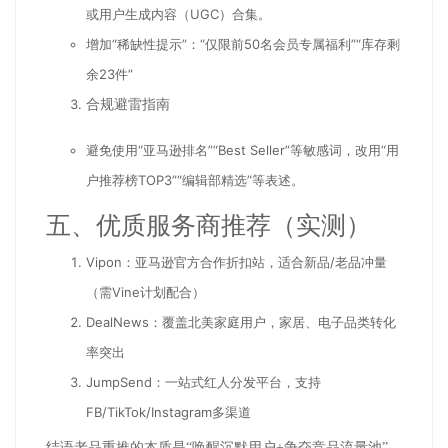
或用户生成内容（UGC）合集。
增加“稀缺性提示”：“仅限前50名会员专属福利”“库存剩
余23件”
合规避雷指南
避免使用“亚马逊排名”“Best Seller”等敏感词，改用“用
户推荐榜TOP3”“编辑部精选”等表述。
五、优质服务商推荐（实测）
Vipon：亚马逊官方合作折扣站，适合新品/老品冲量
（需Vine计划配合）
DealNews：覆盖北美家庭用户，家居、电子品类转化
率突出
JumpSend：一站式红人分发平台，支持
FB/TikTok/Instagram多渠道
结语
老品重推的本质是“唤醒沉默用户+争夺竞品流量池”。