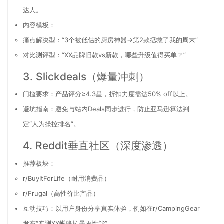
达人。
内容模板：
痛点解决型：“3个被低估的厨房神器→第2款拯救了我的周末”
对比测评型：“XX品牌旧款vs新款，哪些升级值得买单？”
3. Slickdeals（爆量冲刺）
门槛要求：产品评分≥4.3星，折扣力度需达50% off以上。
避坑指南：避免与站内Deals同步进行，防止亚马逊算法判
定“人为操控排名”。
4. Reddit垂直社区（深度渗透）
推荐板块：
r/BuyItForLife（耐用消费品）
r/Frugal（高性价比产品）
互动技巧：以用户身份分享真实体验，例如在r/CampingGear
发布“实测XX帐篷抗暴雨性能”。