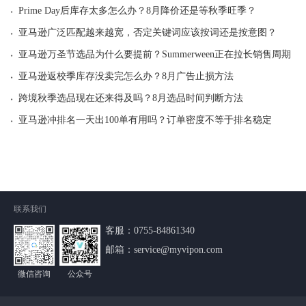
·
Prime Day后库存太多怎么办？8月降价还是等秋季旺季？
·
亚马逊广泛匹配越来越宽，否定关键词应该按词还是按意图？
·
亚马逊万圣节选品为什么要提前？Summerween正在拉长销售周期
·
亚马逊返校季库存没卖完怎么办？8月广告止损方法
·
跨境秋季选品现在还来得及吗？8月选品时间判断方法
·
亚马逊冲排名一天出100单有用吗？订单密度不等于排名稳定
联系我们
客服：
0755-84861340
邮箱：service@myvipon.com
微信咨询
公众号