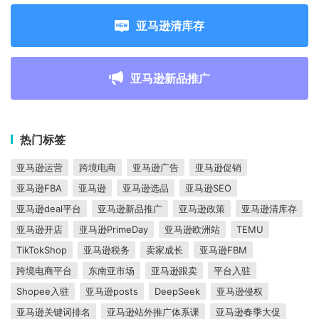
亚马逊清库存
亚马逊新品推广
热门标签
亚马逊运营
跨境电商
亚马逊广告
亚马逊促销
亚马逊FBA
亚马逊
亚马逊选品
亚马逊SEO
亚马逊deal平台
亚马逊新品推广
亚马逊政策
亚马逊清库存
亚马逊开店
亚马逊PrimeDay
亚马逊欧洲站
TEMU
TikTokShop
亚马逊税务
卖家成长
亚马逊FBM
跨境电商平台
东南亚市场
亚马逊跟卖
平台入驻
Shopee入驻
亚马逊posts
DeepSeek
亚马逊侵权
亚马逊关键词排名
亚马逊站外推广体系课
亚马逊春季大促