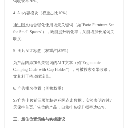
词收录率
20%
。
4. A+
内容模块（权重占比
10%
）
通过图文结合强化使用场景关键词（如
“
Patio Furniture Set
for Small Spaces
”），既能提升转化率，又能增加长尾词关
联度。
5.
图片
ALT
标签（权重占比
5%
）
为产品图添加含关键词的
ALT
文本（如“
Ergonomic
Camping Chair with Cup Holder
”），可被搜索引擎收录，
尤其利于移动端流量。
6.
广告排名位置（间接权重）
SP
广告卡位前三页能快速积累点击数据，实验表明连续
7
天保持首页广告位的产品，自然排名提升概率达
65%
。
三、最佳位置策略与实操建议