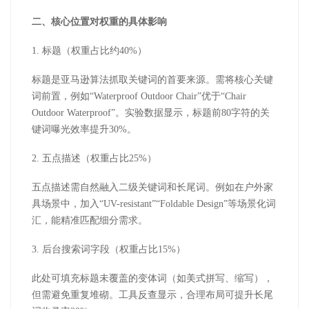
二、核心位置对权重的具体影响
1.
标题（权重占比约
40%
）
标题是亚马逊算法抓取关键词的首要来源。需将核心关键
词前置，例如
“
Waterproof Outdoor Chair
”优于“
Chair
Outdoor Waterproof
”。实验数据显示，标题前
80
字符的关
键词曝光效率提升
30%
。
2.
五点描述（权重占比
25%
）
五点描述需自然融入二级关键词和长尾词。例如在户外家
具场景中，加入
“
UV-resistant
”“
Foldable Design
”等场景化词
汇，能精准匹配细分需求。
3.
后台搜索词字段（权重占比
15%
）
此处可填充标题未覆盖的变体词（如美式拼写、缩写），
但需避免重复堆砌。工具反查显示，合理布局可提升长尾