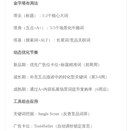
金字塔布局法
塔尖（标题）：
1-2
个核心大词
塔身（五点
+A+
）：
3-5
个场景化中频词
塔基（搜索词
+ALT
）：长尾词
/
竞品关联词
动态优化节奏
新品期：优先广告位卡位
+
标题精准词（前两周）
成长期：补充五点描述中的转化型关键词（第
3-6
周）
成熟期：通过
A+
内容拓展场景词提升复购率（
6
周后）
工具组合应用
关键词挖掘：
Jungle Scout
（反查竞品词库）
广告卡位：
Tool4Seller
（自动调价锁定首页）