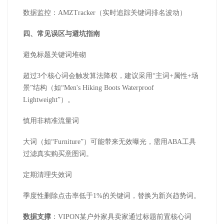
数据监控：
AMZTracker
（实时追踪关键词排名波动）
四、常见误区与避坑指南
避免标题关键词堆砌
超过
3
个核心词会触发算法降权，建议采用“主词
+
属性
+
场
景”结构（如“
Men's Hiking Boots Waterproof
Lightweight
”）。
慎用非精准流量词
大词（如
“
Furniture
”）可能带来无效曝光，需用
ABA
工具
过滤真实购买意图词。
定期清理失效词
季度性删除点击率低于
1%
的关键词，替换为新兴趋势词。
数据支撑
：
VIPON
某户外家具卖家通过标题前置核心词