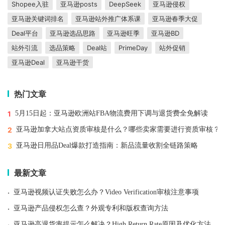
Shopee入驻
亚马逊posts
DeepSeek
亚马逊侵权
亚马逊关键词排名
亚马逊站外推广体系课
亚马逊春季大促
Deal平台
亚马逊选品思路
亚马逊旺季
亚马逊BD
站外引流
选品策略
Deal站
PrimeDay
站外促销
亚马逊Deal
亚马逊干货
热门文章
1
5月15日起：亚马逊欧洲站FBA物流费用下调与退货费全免解读
2
亚马逊加拿大站点资质审核是什么？哪些卖家需要进行资质审核？
3
亚马逊日用品Deal爆款打造指南：新品流量收割全链路策略
最新文章
·
亚马逊视频认证失败怎么办？Video Verification审核注意事项
·
亚马逊产品侵权怎么查？外观专利和版权查询方法
·
亚马逊高退货率提示怎么解决？High Return Rate原因及优化方法