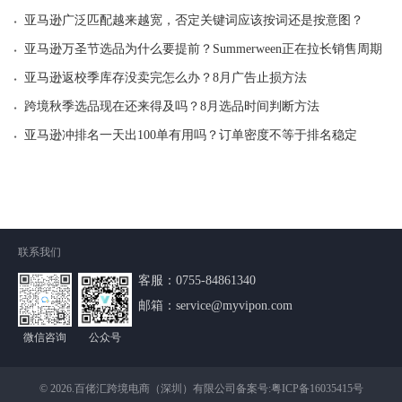
·
亚马逊广泛匹配越来越宽，否定关键词应该按词还是按意图？
·
亚马逊万圣节选品为什么要提前？Summerween正在拉长销售周期
·
亚马逊返校季库存没卖完怎么办？8月广告止损方法
·
跨境秋季选品现在还来得及吗？8月选品时间判断方法
·
亚马逊冲排名一天出100单有用吗？订单密度不等于排名稳定
联系我们
客服：
0755-84861340
邮箱：service@myvipon.com
微信咨询
公众号
© 2026.百佬汇跨境电商（深圳）有限公司备案号:
粤ICP备16035415号