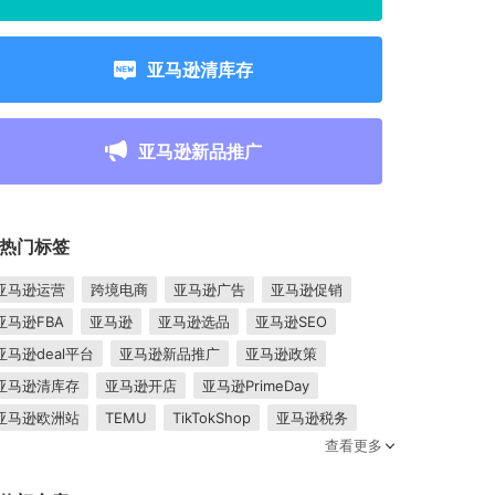
亚马逊清库存
亚马逊新品推广
热门标签
亚马逊运营
跨境电商
亚马逊广告
亚马逊促销
亚马逊FBA
亚马逊
亚马逊选品
亚马逊SEO
亚马逊deal平台
亚马逊新品推广
亚马逊政策
亚马逊清库存
亚马逊开店
亚马逊PrimeDay
亚马逊欧洲站
TEMU
TikTokShop
亚马逊税务
查看更多
卖家成长
亚马逊FBM
跨境电商平台
东南亚市场
亚马逊跟卖
平台入驻
Shopee入驻
亚马逊posts