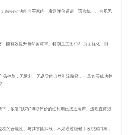
t a Review
”功能向买家统一发送评价邀请，语言统一、合规无
材，能有效提升自然留评率。特别是主图和
A+
页面优化，能
产品种草，无返利、无诱导的自然引流路径，一旦购买成功并
控。
势下，依靠
“技巧”博取评价的红利期已接近尾声。违规直评短
流程的合规性。与其冒险踩线，不如通过稳健手段积累口碑，