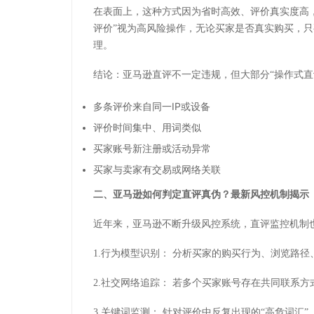
在表面上，这种方式因为省时高效、评价真实度高
评价”视为高风险操作，无论买家是否真实购买，只
理。
结论：亚马逊直评不一定违规，但大部分
“操作式
多条评价来自同一
IP
或设备
评价时间集中、用词类似
买家账号新注册或活动异常
买家与卖家有交易或网络关联
二、亚马逊如何判定直评真伪？最新风控机制揭示
近年来，亚马逊不断升级风控系统，直评监控机制
1.行为模型识别：
分析买家的购买行为、浏览路径
2.社交网络追踪：
若多个买家账号存在共同联系方
3.关键词监测：
针对评价中反复出现的
“高危词汇”