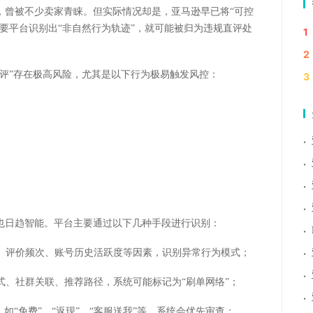
，曾被不少卖家青睐。但实际情况却是，亚马逊早已将
“可控
要平台识别出“非自然行为轨迹”，就可能被归为违规直评处
1
2
直评”存在极高风险，尤其是以下行为极易触发风控：
3
·
·
·
·
也日趋智能。平台主要通过以下几种手段进行识别：
·
·
、评价频次、账号历史活跃度等因素，识别异常行为模式；
·
式、社群关联、推荐路径，系统可能标记为
“刷单网络”；
·
，如“免费”、“返现”、“客服送我”等，系统会优先审查；