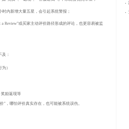
·
小时内新增大量五星，会引起系统警报；
·
t a Review
”或买家主动评价路径形成的评论，也更容易被监
不及：
行为）
、奖励返现等
评价”，哪怕评价真实存在，也可能被系统误伤。