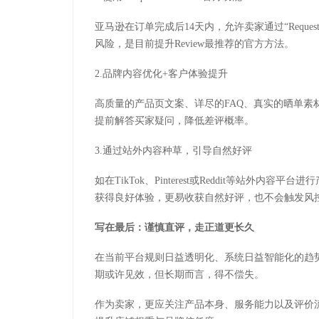
亚马逊在订单完成后
14
天内，允许卖家通过“
Reques
风险，是目前提升
Review
最推荐的官方方法。
2.
品牌内容优化
+
客户体验提升
高质量的产品页文案、详尽的
FAQ
、真实的晒单素
提前解答买家疑问，降低差评概率。
3.
通过站外内容种草，引导自然好评
如在
TikTok
、
Pinterest
或
Reddit
等站外内容平台进行
获得良好体验，更易收获自然好评，也不会触发风
写在最后
：谨慎直评，走正道更长久
在当前平台规则日益透明化、系统日益智能化的趋
期或许见效，但长期而言，得不偿失。
作为卖家，更应关注产品本身、服务能力以及评价