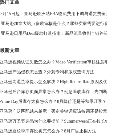
热门文章
DeepSeek
亚马逊侵权
亚马逊关键词排名
5月15日起：亚马逊欧洲站FBA物流费用下调与退货费全免解读
亚马逊站外推广体系课
亚马逊春季大促
Deal平台
亚马逊选品思路
亚马逊旺季
亚马逊BD
站外引流
亚马逊加拿大站点资质审核是什么？哪些卖家需要进行资质审核？
选品策略
Deal站
PrimeDay
站外促销
亚马逊日用品Deal爆款打造指南：新品流量收割全链路策略
亚马逊Deal
亚马逊干货
最新文章
亚马逊视频认证失败怎么办？Video Verification审核注意事项
亚马逊产品侵权怎么查？外观专利和版权查询方法
亚马逊高退货率提示怎么解决？High Return Rate原因及优化方法
亚马逊后台库存页面异常怎么办？别急着改库存，先判断是不是系统故障
Prime Day后库存太多怎么办？8月降价还是等秋季旺季？
亚马逊广泛匹配越来越宽，否定关键词应该按词还是按意图？
亚马逊万圣节选品为什么要提前？Summerween正在拉长销售周期
亚马逊返校季库存没卖完怎么办？8月广告止损方法