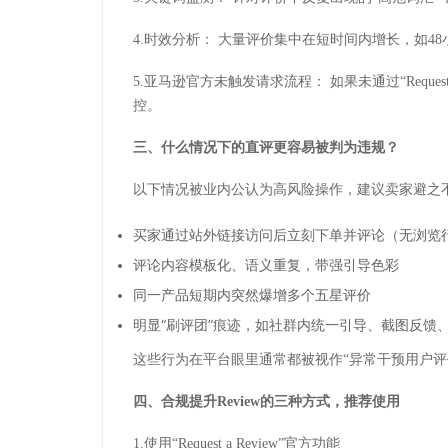
4.时效分析：
大量评价集中在短时间内增长，如
48
5.亚马逊官方未触发请求流程：
如果未通过
“
Reques
控。
三、什么情况下的直评更容易被判为违规？
以下情况被业内公认为高风险操作，建议卖家避之
买家通过站外链接访问后立刻下单并评论（无浏览
评论内容模板化、语义重复，带强引导色彩
同一产品短期内突然爆增多个五星评价
明显
“刷评团”痕迹，如社群内统一引导、截图反馈
这些行为在平台眼里通常都被视作
“异常干预用户
四、合规提升
Review
的三种方式，推荐使用
1.
使用
“
Request a Review
”官方功能