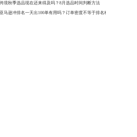
跨境秋季选品现在还来得及吗？8月选品时间判断方法
亚马逊冲排名一天出100单有用吗？订单密度不等于排名稳定