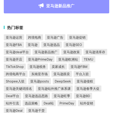
亚马逊新品推广
热门标签
亚马逊运营
跨境电商
亚马逊广告
亚马逊促销
亚马逊FBA
亚马逊
亚马逊选品
亚马逊SEO
亚马逊deal平台
亚马逊新品推广
亚马逊政策
亚马逊清库存
亚马逊开店
亚马逊PrimeDay
亚马逊欧洲站
TEMU
TikTokShop
亚马逊税务
卖家成长
亚马逊FBM
跨境电商平台
东南亚市场
亚马逊跟卖
平台入驻
Shopee入驻
亚马逊posts
DeepSeek
亚马逊侵权
亚马逊关键词排名
亚马逊站外推广体系课
亚马逊春季大促
Deal平台
亚马逊选品思路
亚马逊旺季
亚马逊BD
站外引流
选品策略
Deal站
PrimeDay
站外促销
亚马逊Deal
亚马逊干货