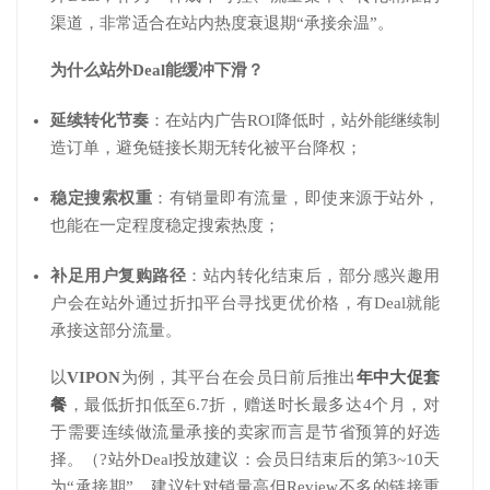
渠道，非常适合在站内热度衰退期“承接余温”。
为什么站外Deal能缓冲下滑？
延续转化节奏
：在站内广告ROI降低时，站外能继续制
造订单，避免链接长期无转化被平台降权；
稳定搜索权重
：有销量即有流量，即使来源于站外，
也能在一定程度稳定搜索热度；
补足用户复购路径
：站内转化结束后，部分感兴趣用
户会在站外通过折扣平台寻找更优价格，有Deal就能
承接这部分流量。
以
VIPON
为例，其平台在会员日前后推出
年中大促套
餐
，最低折扣低至6.7折，赠送时长最多达4个月，对
于需要连续做流量承接的卖家而言是节省预算的好选
择。
（?站外Deal投放建议：会员日结束后的第3~10天
为“承接期”，建议针对销量高但Review不多的链接重