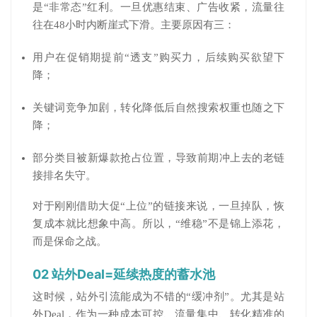
是“非常态”红利。一旦优惠结束、广告收紧，流量往
往在48小时内断崖式下滑。主要原因有三：
用户在促销期提前“透支”购买力，后续购买欲望下
降；
关键词竞争加剧，转化降低后自然搜索权重也随之下
降；
部分类目被新爆款抢占位置，导致前期冲上去的老链
接排名失守。
对于刚刚借助大促“上位”的链接来说，一旦掉队，恢
复成本就比想象中高。所以，“维稳”不是锦上添花，
而是保命之战。
02 站外Deal=延续热度的蓄水池
这时候，站外引流能成为不错的“缓冲剂”。尤其是站
外Deal，作为一种成本可控、流量集中、转化精准的