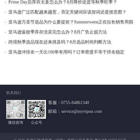
·
Prime Day后库存太多怎么办？8月降价还是等秋季旺季？
·
亚马逊广泛匹配越来越宽，否定关键词应该按词还是按意图？
·
亚马逊万圣节选品为什么要提前？Summerween正在拉长销售周期
·
亚马逊返校季库存没卖完怎么办？8月广告止损方法
·
跨境秋季选品现在还来得及吗？8月选品时间判断方法
·
亚马逊冲排名一天出100单有用吗？订单密度不等于排名稳定
联系我们
客服：
0755-84861340
邮箱：service@myvipon.com
微信咨询
公众号