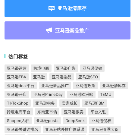
亚马逊清库存
亚马逊新品推广
热门标签
亚马逊运营
跨境电商
亚马逊广告
亚马逊促销
亚马逊FBA
亚马逊
亚马逊选品
亚马逊SEO
亚马逊deal平台
亚马逊新品推广
亚马逊政策
亚马逊清库存
亚马逊开店
亚马逊PrimeDay
亚马逊欧洲站
TEMU
TikTokShop
亚马逊税务
卖家成长
亚马逊FBM
跨境电商平台
东南亚市场
亚马逊跟卖
平台入驻
Shopee入驻
亚马逊posts
DeepSeek
亚马逊侵权
亚马逊关键词排名
亚马逊站外推广体系课
亚马逊春季大促