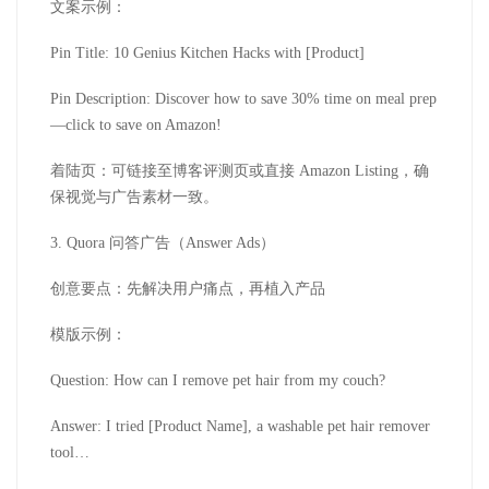
文案示例：
Pin Title: 10 Genius Kitchen Hacks with [Product]
Pin Description: Discover how to save 30% time on meal prep
—click to save on Amazon!
着陆页：可链接至博客评测页或直接 Amazon Listing，确
保视觉与广告素材一致。
3. Quora 问答广告（Answer Ads）
创意要点：先解决用户痛点，再植入产品
模版示例：
Question: How can I remove pet hair from my couch?
Answer: I tried [Product Name], a washable pet hair remover
tool…