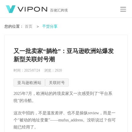
百佬汇跨境
您的位置：
首页
干货分享
又一批卖家“躺枪”：亚马逊欧洲站爆发
新型关联封号潮
时间：2025/07/24
浏览：
2920
亚马逊欧洲站
关联封号
2025
年
7
月，欧洲站的跨境卖家又一次感受到了“平台系
统”的冷酷。
这次中招的，不是滥发差评、也不是操纵
review
，而是一
个“被动的地址变量”——
mufus_address
。没听说过？你可
能已经用了。