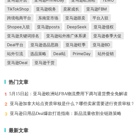
亚马逊开店
亚马逊PrimeDay
亚马逊欧洲站
TEMU
TikTokShop
亚马逊税务
卖家成长
亚马逊FBM
跨境电商平台
东南亚市场
亚马逊跟卖
平台入驻
Shopee入驻
亚马逊posts
DeepSeek
亚马逊侵权
亚马逊关键词排名
亚马逊站外推广体系课
亚马逊春季大促
Deal平台
亚马逊选品思路
亚马逊旺季
亚马逊BD
站外引流
选品策略
Deal站
PrimeDay
站外促销
亚马逊Deal
亚马逊干货
热门文章
1
5月15日起：亚马逊欧洲站FBA物流费用下调与退货费全免解读
2
亚马逊加拿大站点资质审核是什么？哪些卖家需要进行资质审核？
3
亚马逊日用品Deal爆款打造指南：新品流量收割全链路策略
最新文章