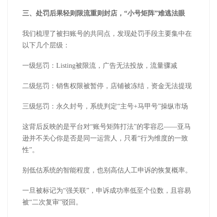
三、处罚后果轻则限流重则封店，
“小号矩阵”难逃法眼
我们梳理了被扫账号的共同点，发现处罚手段主要集中在
以下几个层级：
一级惩罚：
Listing
被限流，广告无法投放，流量骤减
二级惩罚：销售权限被暂停，店铺被冻结，资金无法提现
三级惩罚：永久封号，系统判定
“主号
+
马甲号”操纵市场
这背后反映的是平台对
“账号矩阵打法”的零容忍——亚马
逊并不关心你是否是同一运营人，只看“行为维度的一致
性”。
别低估系统的智能程度，也别高估人工申诉的恢复概率。
一旦被标记为
“强关联”，申诉成功率低至个位数，且容易
被“二次复审”驳回。