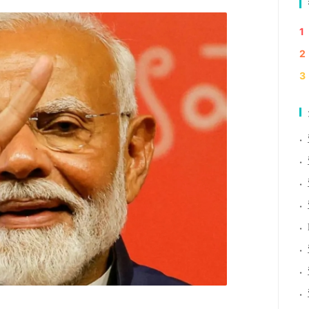
1
2
3
·
·
·
·
·
·
·
·