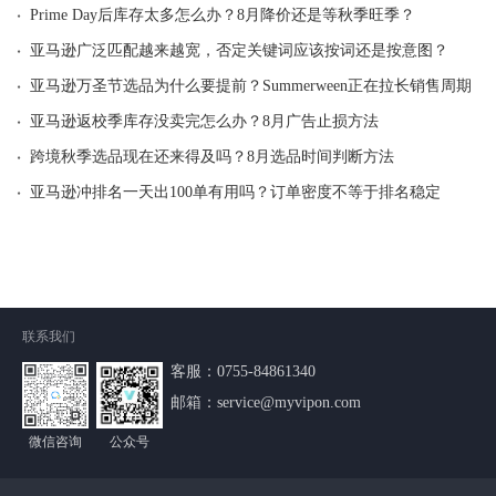
·
Prime Day后库存太多怎么办？8月降价还是等秋季旺季？
·
亚马逊广泛匹配越来越宽，否定关键词应该按词还是按意图？
·
亚马逊万圣节选品为什么要提前？Summerween正在拉长销售周期
·
亚马逊返校季库存没卖完怎么办？8月广告止损方法
·
跨境秋季选品现在还来得及吗？8月选品时间判断方法
·
亚马逊冲排名一天出100单有用吗？订单密度不等于排名稳定
联系我们
客服：
0755-84861340
邮箱：service@myvipon.com
微信咨询
公众号