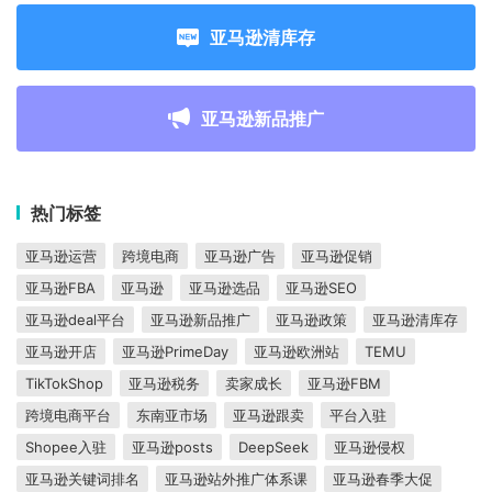
亚马逊清库存
亚马逊新品推广
热门标签
亚马逊运营
跨境电商
亚马逊广告
亚马逊促销
亚马逊FBA
亚马逊
亚马逊选品
亚马逊SEO
亚马逊deal平台
亚马逊新品推广
亚马逊政策
亚马逊清库存
亚马逊开店
亚马逊PrimeDay
亚马逊欧洲站
TEMU
TikTokShop
亚马逊税务
卖家成长
亚马逊FBM
跨境电商平台
东南亚市场
亚马逊跟卖
平台入驻
Shopee入驻
亚马逊posts
DeepSeek
亚马逊侵权
亚马逊关键词排名
亚马逊站外推广体系课
亚马逊春季大促