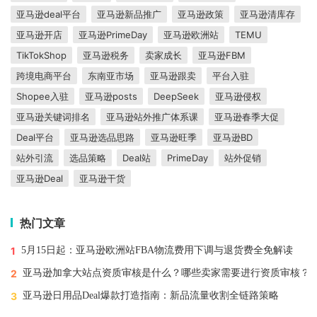
亚马逊deal平台
亚马逊新品推广
亚马逊政策
亚马逊清库存
亚马逊开店
亚马逊PrimeDay
亚马逊欧洲站
TEMU
TikTokShop
亚马逊税务
卖家成长
亚马逊FBM
跨境电商平台
东南亚市场
亚马逊跟卖
平台入驻
Shopee入驻
亚马逊posts
DeepSeek
亚马逊侵权
亚马逊关键词排名
亚马逊站外推广体系课
亚马逊春季大促
Deal平台
亚马逊选品思路
亚马逊旺季
亚马逊BD
站外引流
选品策略
Deal站
PrimeDay
站外促销
亚马逊Deal
亚马逊干货
热门文章
1
5月15日起：亚马逊欧洲站FBA物流费用下调与退货费全免解读
2
亚马逊加拿大站点资质审核是什么？哪些卖家需要进行资质审核？
3
亚马逊日用品Deal爆款打造指南：新品流量收割全链路策略