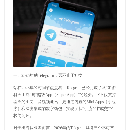
一、
2026
年的
Telegram
：远不止于社交
站在
2026
年的时间节点点看，
Telegram
已经完成了从“加密
聊天工具”向“超级
App
（
Super App
）”的蜕变。它不仅支持
基础的图文、音视频通讯，更通过内置的
Mini Apps
（小程
序）和深度集成的数字钱包，实现了从“引流”到“成交”的
极简闭环。
对于出海从业者而言，
2026
年的
Telegram
具备三个不可替