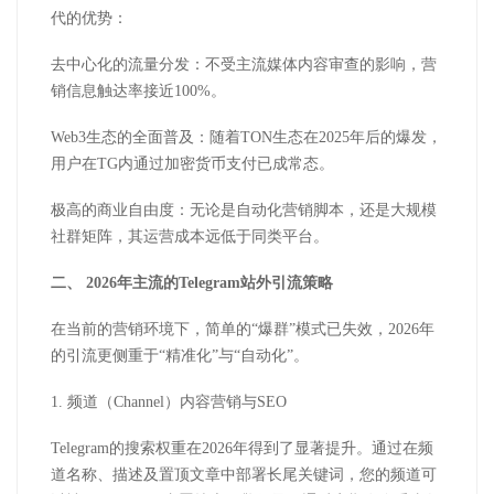
代的优势：
去中心化的流量分发：不受主流媒体内容审查的影响，营
销信息触达率接近
100%
。
Web3
生态的全面普及：随着
TON
生态在
2025
年后的爆发，
用户在
TG
内通过加密货币支付已成常态。
极高的商业自由度：无论是自动化营销脚本，还是大规模
社群矩阵，其运营成本远低于同类平台。
二、
2026
年主流的
Telegram
站外引流策略
在当前的营销环境下，简单的
“爆群”模式已失效，
2026
年
的引流更侧重于“精准化”与“自动化”。
1.
频道（
Channel
）内容营销与
SEO
Telegram
的搜索权重在
2026
年得到了显著提升。通过在频
道名称、描述及置顶文章中部署长尾关键词，您的频道可