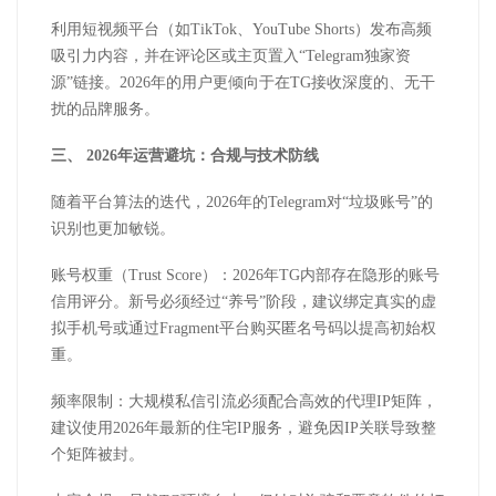
利用短视频平台（如
TikTok
、
YouTube Shorts
）发布高频
吸引力内容，并在评论区或主页置入“
Telegram
独家资
源”链接。
2026
年的用户更倾向于在
TG
接收深度的、无干
扰的品牌服务。
三、
2026
年运营避坑：合规与技术防线
随着平台算法的迭代，
2026
年的
Telegram
对“垃圾账号”的
识别也更加敏锐。
账号权重（
Trust Score
）：
2026
年
TG
内部存在隐形的账号
信用评分。新号必须经过“养号”阶段，建议绑定真实的虚
拟手机号或通过
Fragment
平台购买匿名号码以提高初始权
重。
频率限制：大规模私信引流必须配合高效的代理
IP
矩阵，
建议使用
2026
年最新的住宅
IP
服务，避免因
IP
关联导致整
个矩阵被封。