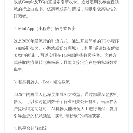
以被
Google
及
TG
内置搜索引擎收录。通过定期发布垂直领
域的行业白皮书、优惠码或实时情报，能吸引极高粘性的
订阅者。
2. Mini App
（小程序）病毒式裂变
这是
2026
年最流行的引流方式。通过开发简单的
TG
小程序
（如签到抽奖、小游戏或积分商城），利用“邀请好友解锁
奖励”的机制，可以实现在
TG
内部的指数级获客。这种方
式获取的流量转化率极高，且能直接沉淀在您的私域数据
库中。
3.
智能机器人（
Bot
）精准截流
2026
年的机器人已深度集成
AI
大模型。通过部署
AI
监控机
器人，可以实时监测数千个行业相关公开群组。当潜在客
户提出特定问题时，
AI
机器人能模仿人工进行自然回复并
引导至您的私域频道，实现“毫秒级”的精准获客。
4.
跨平台矩阵倒流