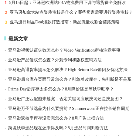
1
5月15日起：亚马逊欧洲站FBA物流费用下调与退货费全免解读
2
亚马逊加拿大站点资质审核是什么？哪些卖家需要进行资质审核？
3
亚马逊日用品Deal爆款打造指南：新品流量收割全链路策略
最新文章
·
亚马逊视频认证失败怎么办？Video Verification审核注意事项
·
亚马逊产品侵权怎么查？外观专利和版权查询方法
·
亚马逊高退货率提示怎么解决？High Return Rate原因及优化方法
·
亚马逊后台库存页面异常怎么办？别急着改库存，先判断是不是系统
·
Prime Day后库存太多怎么办？8月降价还是等秋季旺季？
·
亚马逊广泛匹配越来越宽，否定关键词应该按词还是按意图？
·
亚马逊万圣节选品为什么要提前？Summerween正在拉长销售周期
·
亚马逊返校季库存没卖完怎么办？8月广告止损方法
·
跨境秋季选品现在还来得及吗？8月选品时间判断方法