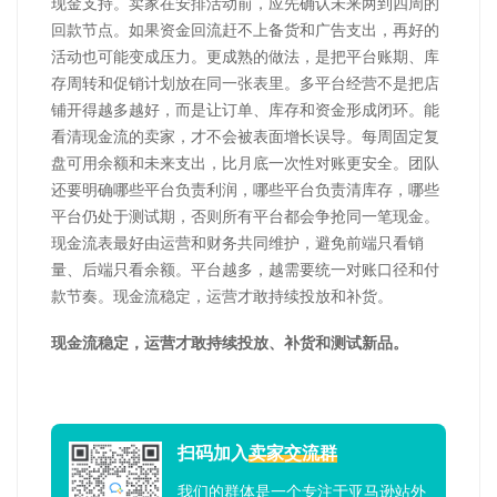
现金支持。卖家在安排活动前，应先确认未来两到四周的
回款节点。如果资金回流赶不上备货和广告支出，再好的
活动也可能变成压力。更成熟的做法，是把平台账期、库
存周转和促销计划放在同一张表里。多平台经营不是把店
铺开得越多越好，而是让订单、库存和资金形成闭环。能
看清现金流的卖家，才不会被表面增长误导。每周固定复
盘可用余额和未来支出，比月底一次性对账更安全。团队
还要明确哪些平台负责利润，哪些平台负责清库存，哪些
平台仍处于测试期，否则所有平台都会争抢同一笔现金。
现金流表最好由运营和财务共同维护，避免前端只看销
量、后端只看余额。平台越多，越需要统一对账口径和付
款节奏。现金流稳定，运营才敢持续投放和补货。
现金流稳定，运营才敢持续投放、补货和测试新品。
扫码加入
卖家交流群
我们的群体是一个专注于亚马逊站外