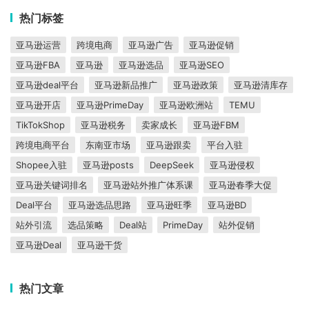
热门标签
亚马逊运营
跨境电商
亚马逊广告
亚马逊促销
亚马逊FBA
亚马逊
亚马逊选品
亚马逊SEO
亚马逊deal平台
亚马逊新品推广
亚马逊政策
亚马逊清库存
亚马逊开店
亚马逊PrimeDay
亚马逊欧洲站
TEMU
TikTokShop
亚马逊税务
卖家成长
亚马逊FBM
跨境电商平台
东南亚市场
亚马逊跟卖
平台入驻
Shopee入驻
亚马逊posts
DeepSeek
亚马逊侵权
亚马逊关键词排名
亚马逊站外推广体系课
亚马逊春季大促
Deal平台
亚马逊选品思路
亚马逊旺季
亚马逊BD
站外引流
选品策略
Deal站
PrimeDay
站外促销
亚马逊Deal
亚马逊干货
热门文章