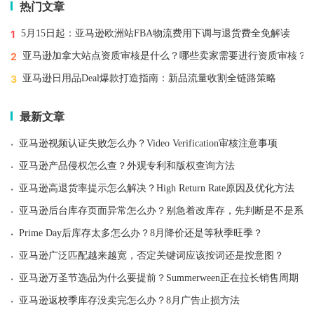
热门文章
1
5月15日起：亚马逊欧洲站FBA物流费用下调与退货费全免解读
2
亚马逊加拿大站点资质审核是什么？哪些卖家需要进行资质审核？
3
亚马逊日用品Deal爆款打造指南：新品流量收割全链路策略
最新文章
·
亚马逊视频认证失败怎么办？Video Verification审核注意事项
·
亚马逊产品侵权怎么查？外观专利和版权查询方法
·
亚马逊高退货率提示怎么解决？High Return Rate原因及优化方法
·
亚马逊后台库存页面异常怎么办？别急着改库存，先判断是不是系统
·
Prime Day后库存太多怎么办？8月降价还是等秋季旺季？
·
亚马逊广泛匹配越来越宽，否定关键词应该按词还是按意图？
·
亚马逊万圣节选品为什么要提前？Summerween正在拉长销售周期
·
亚马逊返校季库存没卖完怎么办？8月广告止损方法