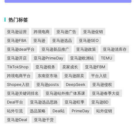
热门标签
亚马逊运营
跨境电商
亚马逊广告
亚马逊促销
亚马逊FBA
亚马逊
亚马逊选品
亚马逊SEO
亚马逊deal平台
亚马逊新品推广
亚马逊政策
亚马逊清库存
亚马逊开店
亚马逊PrimeDay
亚马逊欧洲站
TEMU
TikTokShop
亚马逊税务
卖家成长
亚马逊FBM
跨境电商平台
东南亚市场
亚马逊跟卖
平台入驻
Shopee入驻
亚马逊posts
DeepSeek
亚马逊侵权
亚马逊关键词排名
亚马逊站外推广体系课
亚马逊春季大促
Deal平台
亚马逊选品思路
亚马逊旺季
亚马逊BD
站外引流
选品策略
Deal站
PrimeDay
站外促销
亚马逊Deal
亚马逊干货