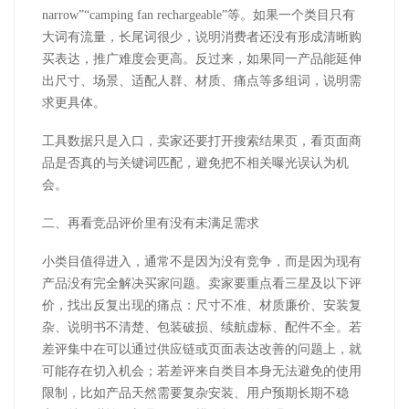
narrow
”“
camping fan rechargeable
”等。如果一个类目只有
大词有流量，长尾词很少，说明消费者还没有形成清晰购
买表达，推广难度会更高。反过来，如果同一产品能延伸
出尺寸、场景、适配人群、材质、痛点等多组词，说明需
求更具体。
工具数据只是入口，卖家还要打开搜索结果页，看页面商
品是否真的与关键词匹配，避免把不相关曝光误认为机
会。
二、再看竞品评价里有没有未满足需求
小类目值得进入，通常不是因为没有竞争，而是因为现有
产品没有完全解决买家问题。卖家要重点看三星及以下评
价，找出反复出现的痛点：尺寸不准、材质廉价、安装复
杂、说明书不清楚、包装破损、续航虚标、配件不全。若
差评集中在可以通过供应链或页面表达改善的问题上，就
可能存在切入机会；若差评来自类目本身无法避免的使用
限制，比如产品天然需要复杂安装、用户预期长期不稳