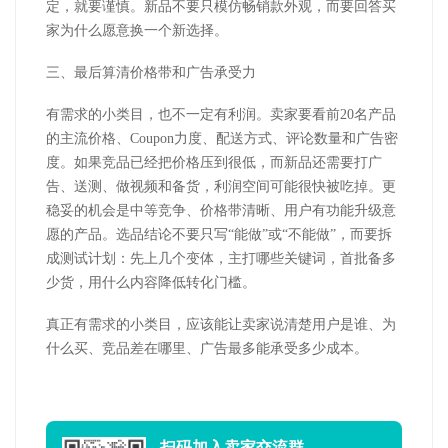
定，就要谨慎。新品不要只模仿畅销款外观，而要回答买
家为什么愿意换一个新选择。
三、最后算清价格带和广告承受力
有需求的小类目，也不一定有利润。卖家要看前
20
名产品
的主流价格、
Coupon
力度、配送方式、评论数量和广告密
度。如果竞品已经把价格压到很低，而新品还需要打广
告、送测、做视频和备货，利润空间可能很快被吃掉。更
稳妥的机会是中等竞争、价格带清晰、用户有功能升级意
愿的产品。选品结论不要只写“能做”或“不能做”，而要拆
成测试计划：先上几个变体，主打哪些关键词，首批备多
少货，用什么内容降低转化门槛。
真正有需求的小类目，应该能让卖家说清楚用户是谁、为
什么买、竞品差在哪里、广告最多能承受多少成本。
扫码加入
卖家交流群